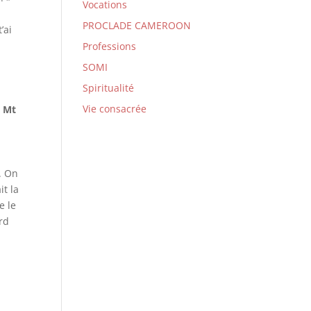
Vocations
PROCLADE CAMEROON
’ai
Professions
SOMI
Spiritualité
Vie consacrée
. Mt
. On
it la
e le
ard