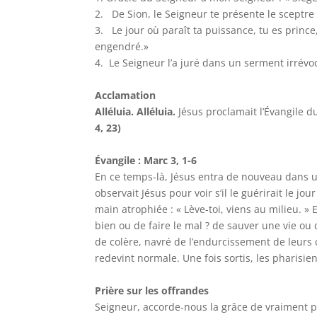
2. De Sion, le Seigneur te présente le sceptre
3. Le jour où paraît ta puissance, tu es prince,
engendré.»
4. Le Seigneur l’a juré dans un serment irrévoc
Acclamation
Alléluia. Alléluia.
Jésus proclamait l’Évangile d
4, 23)
Évangile : Marc 3, 1-6
En ce temps-là, Jésus entra de nouveau dans u
observait Jésus pour voir s’il le guérirait le jou
main atrophiée : « Lève-toi, viens au milieu. » E
bien ou de faire le mal ? de sauver une vie ou
de colère, navré de l’endurcissement de leurs cœ
redevint normale. Une fois sortis, les pharisie
Prière sur les offrandes
Seigneur, accorde-nous la grâce de vraiment par