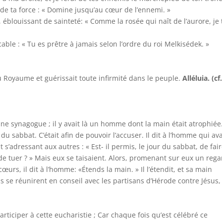
 de ta force : « Domine jusqu’au cœur de l’ennemi. »
 éblouissant de sainteté: « Comme la rosée qui naît de l’aurore, je t
able : « Tu es prêtre à jamais selon l’ordre du roi Melkisédek. »
u Royaume et guérissait toute infirmité dans le peuple.
Alléluia. (cf
ne synagogue ; il y avait là un homme dont la main était atrophiée
r du sabbat. C’était afin de pouvoir l’accuser. Il dit à l’homme qui ava
t s’adressant aux autres : « Est- il permis, le jour du sabbat, de fair
 de tuer ? » Mais eux se taisaient. Alors, promenant sur eux un reg
urs, il dit à l’homme: «Étends la main. » Il l’étendit, et sa main
ns se réunirent en conseil avec les partisans d’Hérode contre Jésus,
ticiper à cette eucharistie ; Car chaque fois qu’est célébré ce