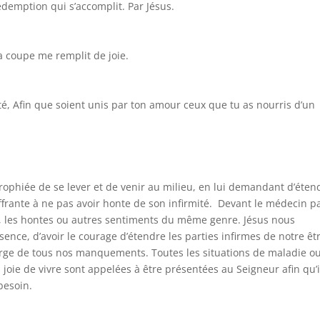
édemption qui s’accomplit. Par Jésus.
ma coupe me remplit de joie.
té, Afin que soient unis par ton amour ceux que tu as nourris d’un
ophiée de se lever et de venir au milieu, en lui demandant d’éten
ffrante à ne pas avoir honte de son infirmité. Devant le médecin p
es, les hontes ou autres sentiments du même genre. Jésus nous
nce, d’avoir le courage d’étendre les parties infirmes de notre êt
charge de tous nos manquements. Toutes les situations de maladie o
 joie de vivre sont appelées à être présentées au Seigneur afin qu’i
besoin.