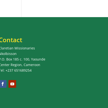
Contact
Claretian Missionaries
Nkolbisson
P.O. Box 185 c. 100, Yaounde
Center Region, Cameroon
Tel: +237 651689254