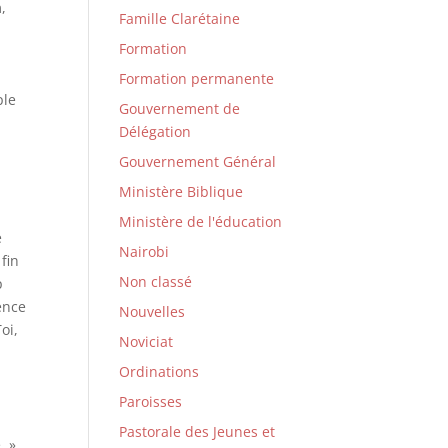
,
Famille Clarétaine
Formation
Formation permanente
ple
Gouvernement de
Délégation
Gouvernement Général
Ministère Biblique
Ministère de l'éducation
e
Nairobi
fin
Non classé
p
ence
Nouvelles
oi,
Noviciat
Ordinations
Paroisses
Pastorale des Jeunes et
. »