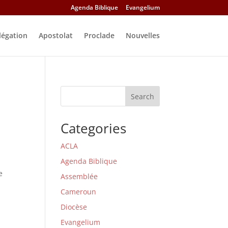
Agenda Biblique
Evangelium
légation
Apostolat
Proclade
Nouvelles
Search
Categories
ACLA
Agenda Biblique
e
Assemblée
Cameroun
Diocèse
Evangelium