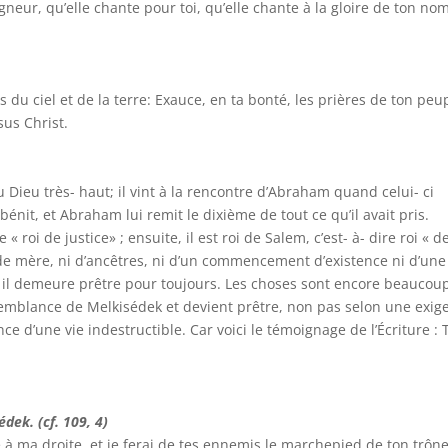
gneur, qu’elle chante pour toi, qu’elle chante à la gloire de ton nom
rs du ciel et de la terre: Exauce, en ta bonté, les prières de ton peu
sus Christ.
u Dieu très- haut; il vint à la rencontre d’Abraham quand celui- ci
e bénit, et Abraham lui remit le dixième de tout ce qu’il avait pris.
roi de justice» ; ensuite, il est roi de Salem, c’est- à- dire roi « d
i de mère, ni d’ancêtres, ni d’un commencement d’existence ni d’une 
u : il demeure prêtre pour toujours. Les choses sont encore beaucou
essemblance de Melkisédek et devient prêtre, non pas selon une exig
ce d’une vie indestructible. Car voici le témoignage de l’Écriture : T
dek. (cf. 109, 4)
 à ma droite, et je ferai de tes ennemis le marchepied de ton trône