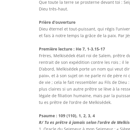
Que toute la terre se prosterne devant toi : Sei
Dieu très-haut.
Prière d’ouverture
Dieu éternel et tout-puissant, qui régis l’unive
et fais à notre temps la grâce de la paix. Par Jé
Première lecture : He 7, 1-3.15-17
Frères, Melkisédek était roi de Salem, prêtre d
rentrait de son expédition contre les rois ; il l
D’abord, Melkisédek porte un nom qui veut dire « 
paix», et à son sujet on ne parle ni de père n
de vie ; cela le fait ressembler au Fils de Die
plus claires si un autre prêtre se lève à la r
légale de filiation humaine, mais par la puissan
tu es prêtre de l’ordre de Melkisédek.
Psaume : 109 (110), 1, 2, 3, 4
R/ Tu es prêtre à jamais selon l’ordre de Melkisé
1. Oracle du Seigneur à mon Seigneur : « Siège