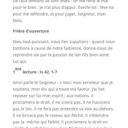
De faux témoins se sont levés : on me rend le mal
pour le bien ; je n’ai plus d’appui. Éveille-toi : lève-toi
pour me défendre, et pour juger, Seigneur, mon
Dieu.
Prière d’ouverture
Dieu tout-puissant, nous t’en supplions : quand nous
tombons à cause de notre faiblesse, donne-nous de
reprendre vie par la passion de ton Fils bien-aimé.
Lui qui.
ère
1
lecture : Is 42, 1-7
Ainsi parle le Seigneur : « Voici mon serviteur que je
soutiens, mon élu qui a toute ma faveur. J’ai fait
reposer sur lui mon esprit ; aux nations, il
proclamera le droit. Il ne criera pas, il ne haussera
pas le ton, il ne fera pas entendre sa voix au-dehors.
Il ne brisera pas le roseau qui fléchit, il n’éteindra
pas la mèche qui faiblit, il proclamera le droit en