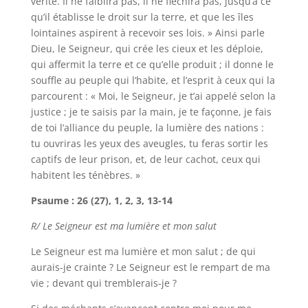
vérité. Il ne faiblira pas, il ne fléchira pas, jusqu’à ce
qu’il établisse le droit sur la terre, et que les îles
lointaines aspirent à recevoir ses lois. » Ainsi parle
Dieu, le Seigneur, qui crée les cieux et les déploie,
qui affermit la terre et ce qu’elle produit ; il donne le
souffle au peuple qui l’habite, et l’esprit à ceux qui la
parcourent : « Moi, le Seigneur, je t’ai appelé selon la
justice ; je te saisis par la main, je te façonne, je fais
de toi l’alliance du peuple, la lumière des nations :
tu ouvriras les yeux des aveugles, tu feras sortir les
captifs de leur prison, et, de leur cachot, ceux qui
habitent les ténèbres. »
Psaume : 26 (27), 1, 2, 3, 13-14
R/ Le Seigneur est ma lumière et mon salut
Le Seigneur est ma lumière et mon salut ; de qui
aurais-je crainte ? Le Seigneur est le rempart de ma
vie ; devant qui tremblerais-je ?