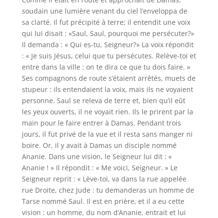
soudain une lumière venant du ciel l’enveloppa de
sa clarté. Il fut précipité à terre; il entendit une voix
qui lui disait : «Saul, Saul, pourquoi me persécuter?»
Il demanda : « Qui es-tu, Seigneur?» La voix répondit
: « Je suis Jésus, celui que tu persécutes. Relève-toi et
entre dans la ville : on te dira ce que tu dois faire. »
Ses compagnons de route s’étaient arrêtés, muets de
stupeur : ils entendaient la voix, mais ils ne voyaient
personne. Saul se releva de terre et, bien qu’il eût
les yeux ouverts, il ne voyait rien. Ils le prirent par la
main pour le faire entrer à Damas. Pendant trois
jours, il fut privé de la vue et il resta sans manger ni
boire. Or, il y avait à Damas un disciple nommé
Ananie. Dans une vision, le Seigneur lui dit : «
Ananie ! » Il répondit : « Me voici, Seigneur. » Le
Seigneur reprit : « Lève-toi, va dans la rue appelée
rue Droite, chez Jude : tu demanderas un homme de
Tarse nommé Saul. Il est en prière, et il a eu cette
vision : un homme, du nom d’Ananie, entrait et lui