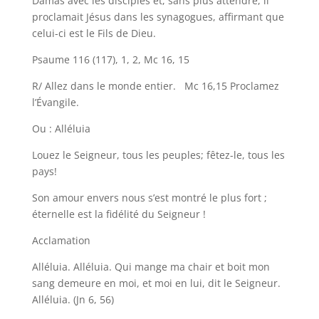
Damas avec les disciples et, sans plus attendre, il
proclamait Jésus dans les synagogues, affirmant que
celui-ci est le Fils de Dieu.
Psaume 116 (117), 1, 2, Mc 16, 15
R/ Allez dans le monde entier. Mc 16,15 Proclamez
l’Évangile.
Ou : Alléluia
Louez le Seigneur, tous les peuples; fêtez-le, tous les
pays!
Son amour envers nous s’est montré le plus fort ;
éternelle est la fidélité du Seigneur !
Acclamation
Alléluia. Alléluia. Qui mange ma chair et boit mon
sang demeure en moi, et moi en lui, dit le Seigneur.
Alléluia. (Jn 6, 56)