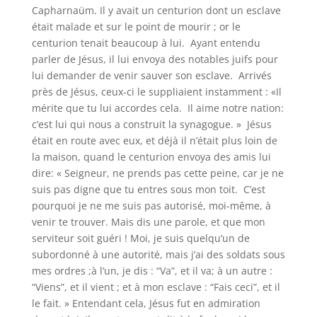
Capharnaüm. Il y avait un centurion dont un esclave
était malade et sur le point de mourir ; or le
centurion tenait beaucoup à lui. Ayant entendu
parler de Jésus, il lui envoya des notables juifs pour
lui demander de venir sauver son esclave. Arrivés
près de Jésus, ceux-ci le suppliaient instamment : «Il
mérite que tu lui accordes cela. Il aime notre nation:
c’est lui qui nous a construit la synagogue. » Jésus
était en route avec eux, et déjà il n’était plus loin de
la maison, quand le centurion envoya des amis lui
dire: « Seigneur, ne prends pas cette peine, car je ne
suis pas digne que tu entres sous mon toit. C’est
pourquoi je ne me suis pas autorisé, moi-même, à
venir te trouver. Mais dis une parole, et que mon
serviteur soit guéri ! Moi, je suis quelqu’un de
subordonné à une autorité, mais j’ai des soldats sous
mes ordres ;à l’un, je dis : “Va”, et il va; à un autre :
“Viens”, et il vient ; et à mon esclave : “Fais ceci”, et il
le fait. » Entendant cela, Jésus fut en admiration