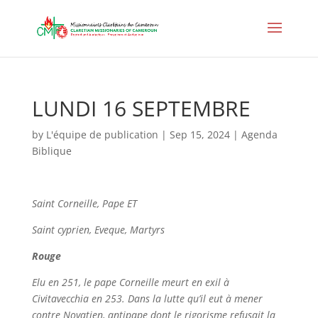
LUNDI 16 SEPTEMBRE
by
L'équipe de publication
|
Sep 15, 2024
|
Agenda
Biblique
Saint
Corneille,
Pape ET
Saint
cyprien,
Eveque, Martyrs
Rouge
Elu en 251, le pape Corneille meurt en exil à
Civitavecchia en 253. Dans la lutte qu’il eut à mener
contre Novatien, antipape dont le rigorisme refusait la