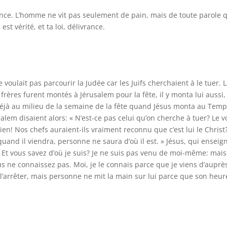
ivrance. L’homme ne vit pas seulement de pain, mais de toute parole 
st vérité, et ta loi, délivrance.
e voulait pas parcourir la Judée car les Juifs cherchaient à le tuer. 
 frères furent montés à Jérusalem pour la fête, il y monta lui aussi
déjà au milieu de la semaine de la fête quand Jésus monta au Templ
alem disaient alors: « N’est-ce pas celui qu’on cherche à tuer? Le v
ien! Nos chefs auraient-ils vraiment reconnu que c’est lui le Christ
, quand il viendra, personne ne saura d’où il est. » Jésus, qui enseig
 Et vous savez d’où je suis? Je ne suis pas venu de moi-même: mais 
us ne connaissez pas. Moi, je le connais parce que je viens d’auprè
 à l’arrêter, mais personne ne mit la main sur lui parce que son heur