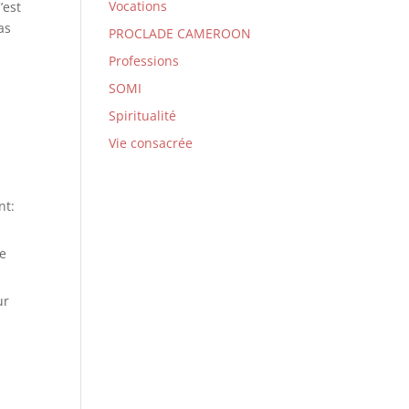
Vocations
’est
as
PROCLADE CAMEROON
Professions
SOMI
Spiritualité
Vie consacrée
nt:
ue
ur