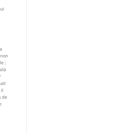
qui
La
, non
e ;
oilà
?
nait
il
s de
e