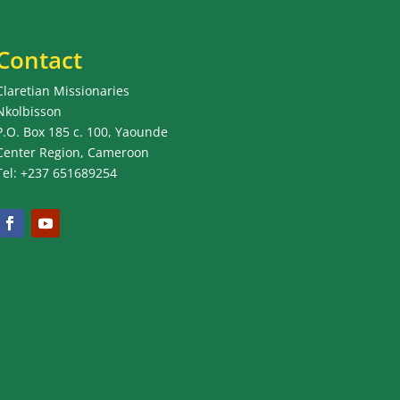
Contact
Claretian Missionaries
Nkolbisson
P.O. Box 185 c. 100, Yaounde
Center Region, Cameroon
Tel: +237 651689254