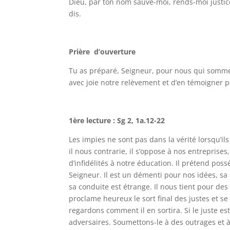
Dieu, par ton nom sauve-moi, rends-moi justic
dis.
Prière d’ouverture
Tu as préparé, Seigneur, pour nous qui sommes
avec joie notre relèvement et d’en témoigner par
1ère lecture : Sg 2, 1a.12-22
Les impies ne sont pas dans la vérité lorsqu’il
il nous contrarie, il s’oppose à nos entreprise
d’infidélités à notre éducation. Il prétend p
Seigneur. Il est un démenti pour nos idées, s
sa conduite est étrange. Il nous tient pour d
proclame heureux le sort final des justes et se
regardons comment il en sortira. Si le juste est
adversaires. Soumettons-le à des outrages et