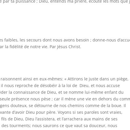
e par ta puissance ; Dieu, entends ma prière, écoute les mots que 
 faibles, les secours dont nous avons besoin ; donne-nous d’accue
 la fidélité de notre vie. Par Jésus Christ.
s raisonnent ainsi en eux-mêmes: « Attirons le juste dans un piège,
s, il nous reproche de désobéir à la loi de Dieu, et nous accuse
osséder la connaissance de Dieu, et se nomme lui-même enfant du
a seule présence nous pèse ; car il mène une vie en dehors du com
es gens douteux, se détourne de nos chemins comme de la boue. Il
 vante d’avoir Dieu pour père. Voyons si ses paroles sont vraies,
 fils de Dieu, Dieu l’assistera, et l’arrachera aux mains de ses
 à des tourments; nous saurons ce que vaut sa douceur, nous