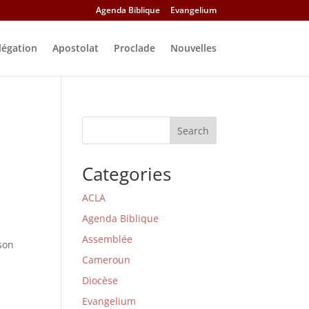
Agenda Biblique
Evangelium
légation
Apostolat
Proclade
Nouvelles
Search
Categories
ACLA
Agenda Biblique
Assemblée
 son
Cameroun
Diocèse
Evangelium