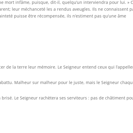
mort infâme, puisque, dit-il, quelqu’un interviendra pour lui. » C
égarent; leur méchanceté les a rendus aveugles. Ils ne connaissent p
 sainteté puisse être récompensée, ils n’estiment pas qu’une âme
er de la terre leur mémoire. Le Seigneur entend ceux qui l’appelle
it abattu. Malheur sur malheur pour le juste, mais le Seigneur chaq
ra brisé. Le Seigneur rachètera ses serviteurs : pas de châtiment po