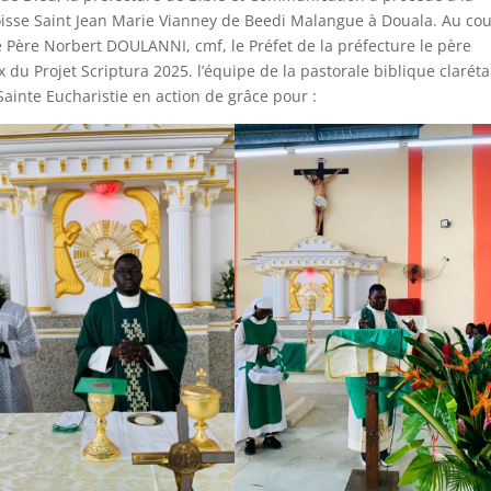
oisse Saint Jean Marie Vianney de Beedi Malangue à Douala. Au co
e Père Norbert DOULANNI, cmf, le Préfet de la préfecture le père
u Projet Scriptura 2025. l’équipe de la pastorale biblique clarét
ainte Eucharistie en action de grâce pour :