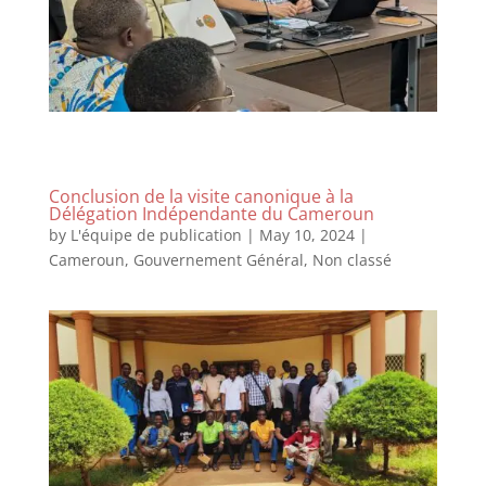
Conclusion de la visite canonique à la
Délégation Indépendante du Cameroun
by
L'équipe de publication
|
May 10, 2024
|
Cameroun
,
Gouvernement Général
,
Non classé