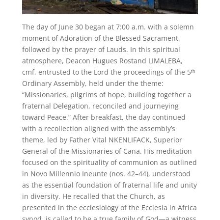
The day of June 30 began at 7:00 a.m. with a solemn
moment of Adoration of the Blessed Sacrament,
followed by the prayer of Lauds. In this spiritual
atmosphere, Deacon Hugues Rostand LIMALEBA,
cmf, entrusted to the Lord the proceedings of the 5ᵗʰ
Ordinary Assembly, held under the theme:
“Missionaries, pilgrims of hope, building together a
fraternal Delegation, reconciled and journeying
toward Peace.” After breakfast, the day continued
with a recollection aligned with the assembly’s
theme, led by Father Vital NKENLIFACK, Superior
General of the Missionaries of Cana. His meditation
focused on the spirituality of communion as outlined
in Novo Millennio Ineunte (nos. 42–44), understood
as the essential foundation of fraternal life and unity
in diversity. He recalled that the Church, as
presented in the ecclesiology of the Ecclesia in Africa
synod, is called to be a true family of God—a witness