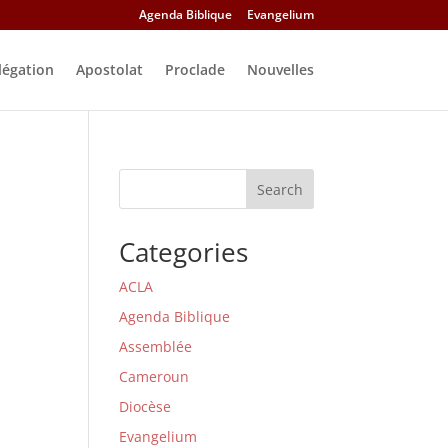
Agenda Biblique
Evangelium
légation
Apostolat
Proclade
Nouvelles
Search
Categories
ACLA
Agenda Biblique
Assemblée
Cameroun
Diocèse
Evangelium