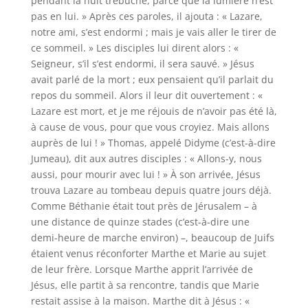
pendant la nuit trébuche, parce que la lumière n’est
pas en lui. » Après ces paroles, il ajouta : « Lazare,
notre ami, s’est endormi ; mais je vais aller le tirer de
ce sommeil. » Les disciples lui dirent alors : «
Seigneur, s’il s’est endormi, il sera sauvé. » Jésus
avait parlé de la mort ; eux pensaient qu’il parlait du
repos du sommeil. Alors il leur dit ouvertement : «
Lazare est mort, et je me réjouis de n’avoir pas été là,
à cause de vous, pour que vous croyiez. Mais allons
auprès de lui ! » Thomas, appelé Didyme (c’est-à-dire
Jumeau), dit aux autres disciples : « Allons-y, nous
aussi, pour mourir avec lui ! » À son arrivée, Jésus
trouva Lazare au tombeau depuis quatre jours déjà.
Comme Béthanie était tout près de Jérusalem – à
une distance de quinze stades (c’est-à-dire une
demi-heure de marche environ) –, beaucoup de Juifs
étaient venus réconforter Marthe et Marie au sujet
de leur frère. Lorsque Marthe apprit l’arrivée de
Jésus, elle partit à sa rencontre, tandis que Marie
restait assise à la maison. Marthe dit à Jésus : «