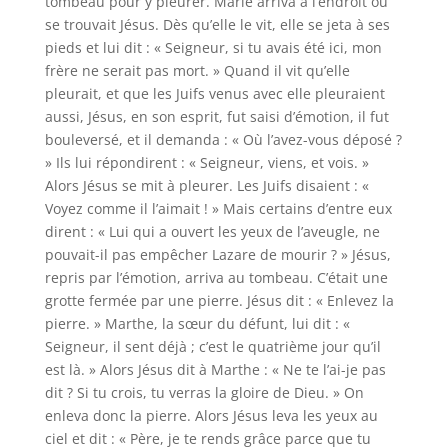
tombeau pour y pleurer. Marie arriva à l’endroit où
se trouvait Jésus. Dès qu’elle le vit, elle se jeta à ses
pieds et lui dit : « Seigneur, si tu avais été ici, mon
frère ne serait pas mort. » Quand il vit qu’elle
pleurait, et que les Juifs venus avec elle pleuraient
aussi, Jésus, en son esprit, fut saisi d’émotion, il fut
bouleversé, et il demanda : « Où l’avez-vous déposé ?
» Ils lui répondirent : « Seigneur, viens, et vois. »
Alors Jésus se mit à pleurer. Les Juifs disaient : «
Voyez comme il l’aimait ! » Mais certains d’entre eux
dirent : « Lui qui a ouvert les yeux de l’aveugle, ne
pouvait-il pas empêcher Lazare de mourir ? » Jésus,
repris par l’émotion, arriva au tombeau. C’était une
grotte fermée par une pierre. Jésus dit : « Enlevez la
pierre. » Marthe, la sœur du défunt, lui dit : «
Seigneur, il sent déjà ; c’est le quatrième jour qu’il
est là. » Alors Jésus dit à Marthe : « Ne te l’ai-je pas
dit ? Si tu crois, tu verras la gloire de Dieu. » On
enleva donc la pierre. Alors Jésus leva les yeux au
ciel et dit : « Père, je te rends grâce parce que tu