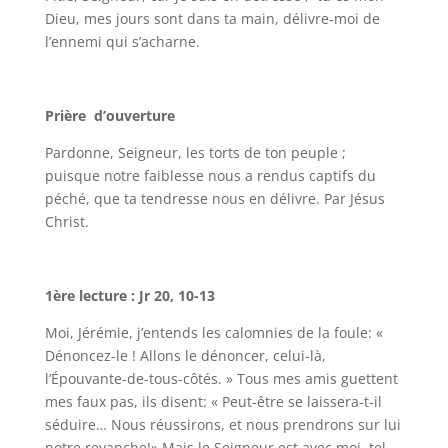
Dieu, mes jours sont dans ta main, délivre-moi de
l’ennemi qui s’acharne.
Prière d’ouverture
Pardonne, Seigneur, les torts de ton peuple ;
puisque notre faiblesse nous a rendus captifs du
péché, que ta tendresse nous en délivre. Par Jésus
Christ.
1ère lecture : Jr 20, 10-13
Moi, Jérémie, j’entends les calomnies de la foule: «
Dénoncez-le ! Allons le dénoncer, celui-là,
l’Épouvante-de-tous-côtés. » Tous mes amis guettent
mes faux pas, ils disent: « Peut-être se laissera-t-il
séduire… Nous réussirons, et nous prendrons sur lui
notre revanche!» Mais le Seigneur est avec moi, tel