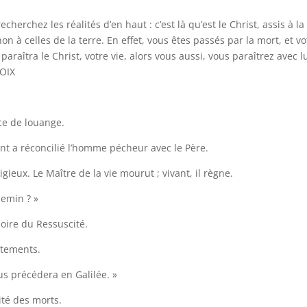
echerchez les réalités d’en haut : c’est là qu’est le Christ, assis à la
on à celles de la terre. En effet, vous êtes passés par la mort, et vo
araîtra le Christ, votre vie, alors vous aussi, vous paraîtrez avec l
HOIX
ice de louange.
ent a réconcilié l’homme pécheur avec le Père.
igieux. Le Maître de la vie mourut ; vivant, il règne.
hemin ? »
gloire du Ressuscité.
vêtements.
ous précédera en Galilée. »
ité des morts.