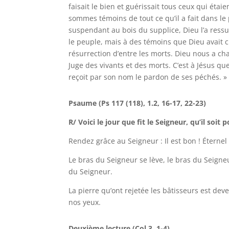
faisait le bien et guérissait tous ceux qui étai
sommes témoins de tout ce qu’il a fait dans le 
suspendant au bois du supplice, Dieu l’a ressus
le peuple, mais à des témoins que Dieu avait c
résurrection d’entre les morts. Dieu nous a c
Juge des vivants et des morts. C’est à Jésus q
reçoit par son nom le pardon de ses péchés. »
Psaume (Ps 117 (118), 1.2, 16-17, 22-23)
R/ Voici le jour que fit le Seigneur,
qu’il soit p
Rendez grâce au Seigneur : Il est bon ! Éternel 
Le bras du Seigneur se lève, le bras du Seigneu
du Seigneur.
La pierre qu’ont rejetée les bâtisseurs est deve
nos yeux.
Deuxième lecture (Col 3, 1-4)