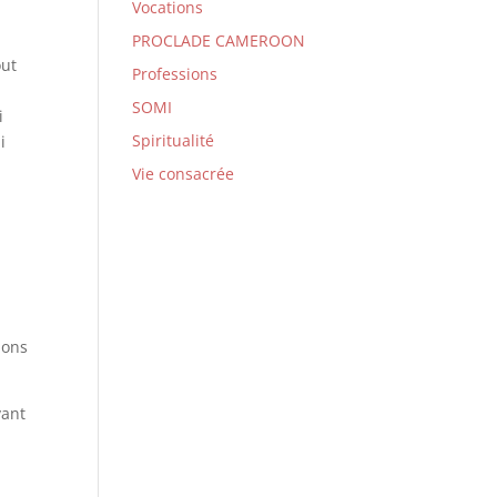
Vocations
PROCLADE CAMEROON
out
Professions
SOMI
i
Spiritualité
i
Vie consacrée
ions
vant