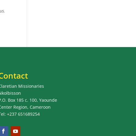
us.
Contact
Claretian Missionaries
Nkolbisson
P.O. Box 185 c. 100, Yaounde
Center Region, Cameroon
Tel: +237 651689254