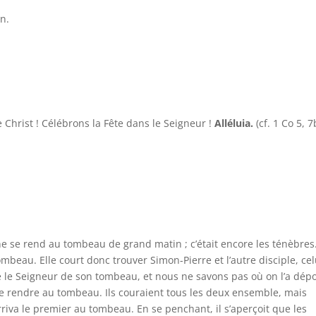
en.
 Christ ! Célébrons la Fête dans le Seigneur !
Alléluia.
(cf. 1 Co 5, 7
e se rend au tombeau de grand matin ; c’était encore les ténèbres
ombeau. Elle court donc trouver Simon-Pierre et l’autre disciple, cel
evé le Seigneur de son tombeau, et nous ne savons pas où on l’a dép
r se rendre au tombeau. Ils couraient tous les deux ensemble, mais
arriva le premier au tombeau. En se penchant, il s’aperçoit que les