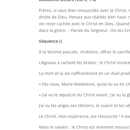
Frères, si vous êtes ressuscités avec le Christ, r
droite de Dieu. Pensez aux réalités d’en haut, n
vie reste cachée avec le Christ en Dieu. Quand p
dans la gloire. – Parole du Seigneur. OU AU C
Séquence ()
À la Victime pascale, chrétiens, offrez le sacrif
L’Agneau a racheté les brebis ; le Christ innoc
La mort et la vie s’affrontèrent en un duel prod
« Dis-nous, Marie Madeleine, qu’as-tu vu en c
« J’ai vu le sépulcre du Christ vivant, j’ai vu la 
J’ai vu les anges ses témoins, le suaire et les 
Le Christ, mon espérance, est ressuscité ! Il v
Nous le savons : le Christ est vraiment ressusc