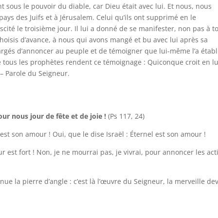
ent sous le pouvoir du diable, car Dieu était avec lui. Et nous, nous
pays des Juifs et à Jérusalem. Celui qu’ils ont supprimé en le
cité le troisième jour. Il lui a donné de se manifester, non pas à t
hoisis d’avance, à nous qui avons mangé et bu avec lui après sa
hargés d’annoncer au peuple et de témoigner que lui-même l’a établ
ue tous les prophètes rendent ce témoignage : Quiconque croit en lu
 – Parole du Seigneur.
our nous jour de fête et de joie !
(Ps 117, 24)
est son amour ! Oui, que le dise Israël : Éternel est son amour !
r est fort ! Non, je ne mourrai pas, je vivrai, pour annoncer les act
nue la pierre d’angle : c’est là l’œuvre du Seigneur, la merveille de