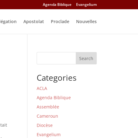
Agenda Biblique
Evangelium
légation
Apostolat
Proclade
Nouvelles
Search
Categories
ACLA
Agenda Biblique
Assemblée
Cameroun
tait
Diocèse
Evangelium