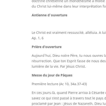
doctrine chrétienne un monothéisme à moitié r
du Christ lui-même dans leur interprétation 
Antienne d´ouverture
Le Christ est vraiment ressuscité, alléluia. A lu
Ap. 1, 6
Prière d’ouverture
Aujourd´hui, Dieu notre Père, tu nous ouvres la 
résurrection. Que ton Esprit fasse de nous de
lumière de la vie. Par Jésus Christ.
Messe du jour de Pâques
Première lecture (Ac 10, 34a.37-43)
En ces jours-là, quand Pierre arriva à Césarée c
savez ce qui s’est passé à travers tout le pay
proclamé par Jean : Jésus de Nazareth, Dieu lui 