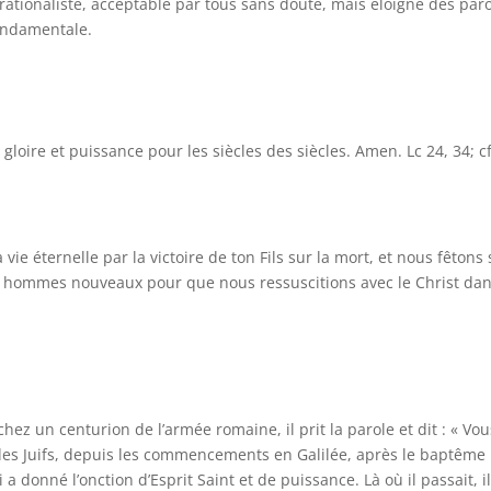
ationaliste, acceptable par tous sans doute, mais éloigné des par
fondamentale.
i gloire et puissance pour les siècles des siècles. Amen. Lc 24, 34; cf
vie éternelle par la victoire de ton Fils sur la mort, et nous fêtons 
s hommes nouveaux pour que nous ressuscitions avec le Christ dan
hez un centurion de l’armée romaine, il prit la parole et dit : « Vou
s des Juifs, depuis les commencements en Galilée, après le baptême
a donné l’onction d’Esprit Saint et de puissance. Là où il passait, i