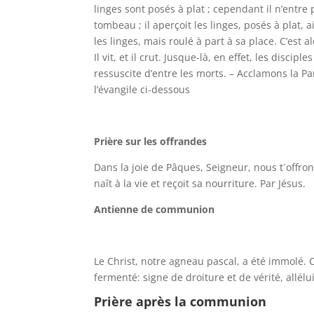
linges sont posés à plat ; cependant il n’entre p
tombeau ; il aperçoit les linges, posés à plat, 
les linges, mais roulé à part à sa place. C’est a
Il vit, et il crut. Jusque-là, en effet, les discip
ressuscite d’entre les morts. – Acclamons la Pa
l’évangile ci-dessous
Prière sur les offrandes
Dans la joie de Pâques, Seigneur, nous t´offrons
naît à la vie et reçoit sa nourriture. Par Jésus.
Antienne de communion
Le Christ, notre agneau pascal, a été immolé. 
fermenté: signe de droiture et de vérité, allélui
Prière après la communion