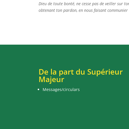
Dieu de toute bonté, ne cesse pas de veiller sur t
obtenant ton pardon, en nous faisant communier à 
De la part du Supérieur
Majeur
Messages/circulars