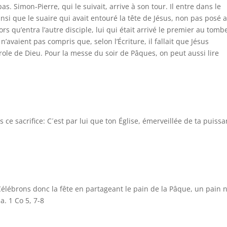
as. Simon-Pierre, qui le suivait, arrive à son tour. Il entre dans le
ainsi que le suaire qui avait entouré la tête de Jésus, non pas posé 
lors qu’entra l’autre disciple, lui qui était arrivé le premier au tomb
les n’avaient pas compris que, selon l’Écriture, il fallait que Jésus
role de Dieu. Pour la messe du soir de Pâques, on peut aussi lire
 ce sacrifice: C´est par lui que ton Église, émerveillée de ta puissa
Célébrons donc la fête en partageant le pain de la Pâque, un pain 
a. 1 Co 5, 7-8