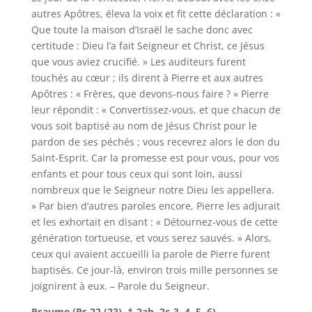
autres Apôtres, éleva la voix et fit cette déclaration : «
Que toute la maison d’Israël le sache donc avec
certitude : Dieu l’a fait Seigneur et Christ, ce Jésus
que vous aviez crucifié. » Les auditeurs furent
touchés au cœur ; ils dirent à Pierre et aux autres
Apôtres : « Frères, que devons-nous faire ? » Pierre
leur répondit : « Convertissez-vous, et que chacun de
vous soit baptisé au nom de Jésus Christ pour le
pardon de ses péchés ; vous recevrez alors le don du
Saint-Esprit. Car la promesse est pour vous, pour vos
enfants et pour tous ceux qui sont loin, aussi
nombreux que le Seigneur notre Dieu les appellera.
» Par bien d’autres paroles encore, Pierre les adjurait
et les exhortait en disant : « Détournez-vous de cette
génération tortueuse, et vous serez sauvés. » Alors,
ceux qui avaient accueilli la parole de Pierre furent
baptisés. Ce jour-là, environ trois mille personnes se
joignirent à eux. – Parole du Seigneur.
Psaume (Ps 22 (23), 1-2ab, 2c-3, 4, 5, 6)