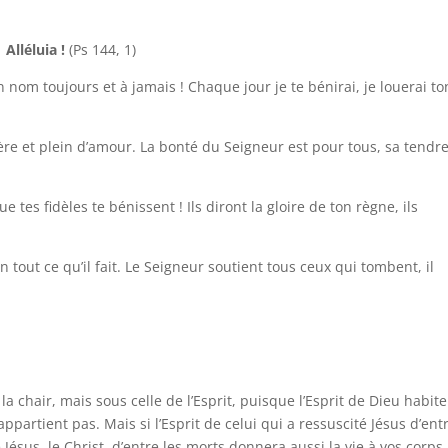
Alléluia !
(Ps 144, 1)
on nom toujours et à jamais ! Chaque jour je te bénirai, je louerai to
olère et plein d’amour. La bonté du Seigneur est pour tous, sa tendr
 tes fidèles te bénissent ! Ils diront la gloire de ton règne, ils
 en tout ce qu’il fait. Le Seigneur soutient tous ceux qui tombent, il
la chair, mais sous celle de l’Esprit, puisque l’Esprit de Dieu habit
 appartient pas. Mais si l’Esprit de celui qui a ressuscité Jésus d’ent
 Jésus, le Christ, d’entre les morts donnera aussi la vie à vos corps