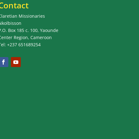
Contact
Claretian Missionaries
Nkolbisson
P.O. Box 185 c. 100, Yaounde
Center Region, Cameroon
Tel: +237 651689254