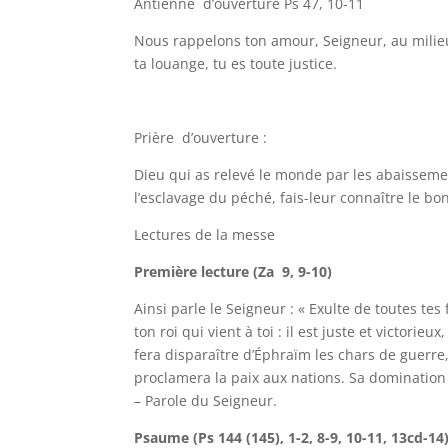
Antienne d’ouverture Ps 47, 10-11
Nous rappelons ton amour, Seigneur, au milieu
ta louange, tu es toute justice.
Prière d’ouverture :
Dieu qui as relevé le monde par les abaissement
l’esclavage du péché, fais-leur connaître le bo
Lectures de la messe
Première lecture (Za 9, 9-10)
Ainsi parle le Seigneur : « Exulte de toutes tes f
ton roi qui vient à toi : il est juste et victori
fera disparaître d’Éphraïm les chars de guerre, 
proclamera la paix aux nations. Sa domination s
– Parole du Seigneur.
Psaume (Ps 144 (145), 1-2, 8-9, 10-11, 13cd-14