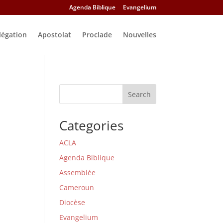
Agenda Biblique
Evangelium
légation
Apostolat
Proclade
Nouvelles
Search
Categories
ACLA
Agenda Biblique
Assemblée
r
Cameroun
Diocèse
Evangelium