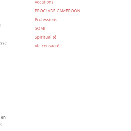
Vocations
PROCLADE CAMEROON
Professions
n
SOMI
Spiritualité
esse,
Vie consacrée
e en
re