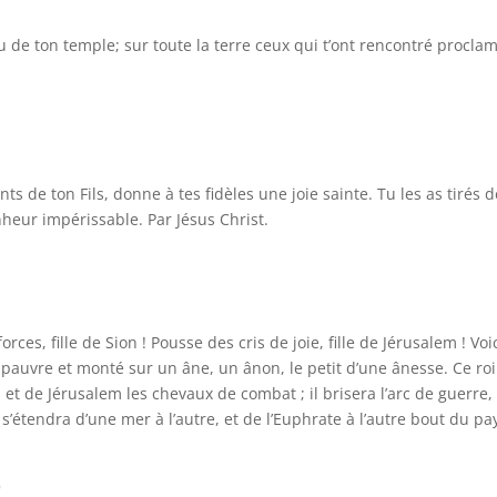
 de ton temple; sur toute la terre ceux qui t’ont rencontré procla
s de ton Fils, donne à tes fidèles une joie sainte. Tu les as tirés d
nheur impérissable. Par Jésus Christ.
orces, fille de Sion ! Pousse des cris de joie, fille de Jérusalem ! Voi
eux, pauvre et monté sur un âne, un ânon, le petit d’une ânesse. Ce roi
et de Jérusalem les chevaux de combat ; il brisera l’arc de guerre, e
’étendra d’une mer à l’autre, et de l’Euphrate à l’autre bout du pay
)