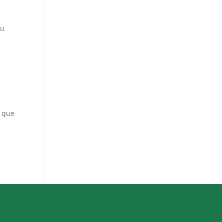
au
t que