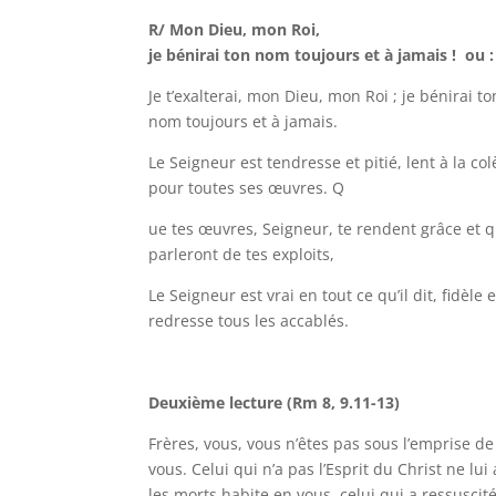
R/ Mon Dieu, mon Roi,
je bénirai ton nom toujours et à jamais ! ou : 
Je t’exalterai, mon Dieu, mon Roi ; je bénirai t
nom toujours et à jamais.
Le Seigneur est tendresse et pitié, lent à la c
pour toutes ses œuvres. Q
ue tes œuvres, Seigneur, te rendent grâce et que
parleront de tes exploits,
Le Seigneur est vrai en tout ce qu’il dit, fidèle
redresse tous les accablés.
Deuxième lecture (Rm 8, 9.11-13)
Frères, vous, vous n’êtes pas sous l’emprise de 
vous. Celui qui n’a pas l’Esprit du Christ ne lui
les morts habite en vous, celui qui a ressuscité