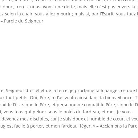
i donc, frères, nous avons une dette, mais elle n’est pas envers la 
ez selon la chair, vous allez mourir ; mais si, par l’Esprit, vous tuez 
– Parole du Seigneur.
ère, Seigneur du ciel et de la terre, je proclame ta louange : ce que 
ux tout-petits. Oui, Père, tu l’as voulu ainsi dans ta bienveillance. 
t le Fils, sinon le Père, et personne ne connaît le Père, sinon le Fi
moi, vous tous qui peinez sous le poids du fardeau, et moi, je vous
, devenez mes disciples, car je suis doux et humble de cœur, et vo
g est facile à porter, et mon fardeau, léger. » – Acclamons la Paro