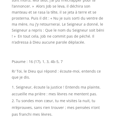
sont morts. Moi seul, j’ai pu m’échapper pour te
l’annoncer. » Alors Job se leva, il déchira son
manteau et se rasa la tête, il se jeta à terre et se
prosterna. Puis il dit : « Nu je suis sorti du ventre de
ma mère, nu j’y retournerai. Le Seigneur a donné, le
Seigneur a repris : Que le nom du Seigneur soit béni
! » En tout cela, Job ne commit pas de péché. Il
n’adressa à Dieu aucune parole déplacée.
Psaume : 16 (17), 1, 3, 4b-5, 7
R/ Toi, le Dieu qui répond : écoute-moi, entends ce
que je dis.
Seigneur, écoute la justice ! Entends ma plainte,
accueille ma prière : mes lèvres ne mentent pas.
Tu sondes mon cœur, tu me visites la nuit, tu
m’éprouves, sans rien trouver ; mes pensées n’ont
pas franchi mes lèvres.