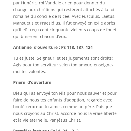
par Hunéric, roi Vandale arien pour donner du
change aux chrétiens qui restèrent attachés à la foi
romaine du concile de Nicée. Avec Fusculus, Laetus,
Mansuetis et Praesidius, il fut envoyé en exilé après
qu’il eût reçu cent cinquante violents coups de fouet
qui brisèrent chacun d’eux.
Antienne d’ouverture : Ps 118, 137. 124
Tu es juste, Seigneur, et tes jugements sont droits:
Agis pour ton serviteur selon ton amour, enseigne-
moi tes volontés.
Prière d’ouverture
Dieu qui as envoyé ton Fils pour nous sauver et pour
faire de nous tes enfants d’adoption, regarde avec
bonté ceux que tu aimes comme un père. Puisque
nous croyons au Christ, accorde-nous la vraie liberté
et la vie éternelle. Par Jésus Christ.
Première lecture : Col 1, 24 – 2, 3