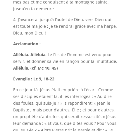
mes pas et me conduisent à ta montagne sainte,
jusqu’en ta demeure.
4. J’avancerai jusqu’à l’autel de Dieu, vers Dieu qui
est toute ma joie ; je te rendrai grâce avec ma harpe,
Dieu, mon Dieu !
Acclamation :
Alléluia. Alléluia.
Le Fils de l’homme est venu pour
servir, et donner sa vie en rançon pour la multitude.
Alléluia. (cf. Mc 10, 45)
Évangile : Lc 9, 18-22
En ce jour-là, Jésus était en prière à l’écart. Comme
ses disciples étaient là, il les interrogea : « Au dire
des foules, qui suis-je ? » ls répondirent: « Jean le
Baptiste ; mais pour d’autres, Élie ; et pour d’autres,
un prophète d’autrefois qui serait ressuscité. » Jésus
leur demanda : « Et vous, que dites-vous ? Pour vous,
qui suis-je ? » Alors Pierre prit la parole et dit : « Le