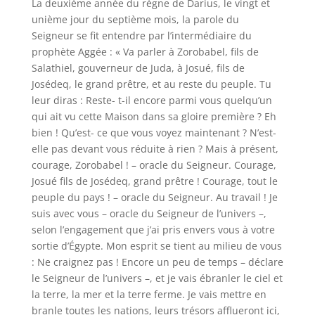
La deuxième année du règne de Darius, le vingt et
unième jour du septième mois, la parole du
Seigneur se fit entendre par l’intermédiaire du
prophète Aggée : « Va parler à Zorobabel, fils de
Salathiel, gouverneur de Juda, à Josué, fils de
Josédeq, le grand prêtre, et au reste du peuple. Tu
leur diras : Reste- t-il encore parmi vous quelqu’un
qui ait vu cette Maison dans sa gloire première ? Eh
bien ! Qu’est- ce que vous voyez maintenant ? N’est-
elle pas devant vous réduite à rien ? Mais à présent,
courage, Zorobabel ! – oracle du Seigneur. Courage,
Josué fils de Josédeq, grand prêtre ! Courage, tout le
peuple du pays ! – oracle du Seigneur. Au travail ! Je
suis avec vous – oracle du Seigneur de l’univers –,
selon l’engagement que j’ai pris envers vous à votre
sortie d’Égypte. Mon esprit se tient au milieu de vous
: Ne craignez pas ! Encore un peu de temps – déclare
le Seigneur de l’univers –, et je vais ébranler le ciel et
la terre, la mer et la terre ferme. Je vais mettre en
branle toutes les nations, leurs trésors afflueront ici,