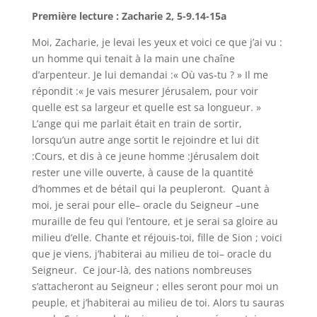
Première lecture : Zacharie 2, 5-9.14-15a
Moi, Zacharie, je levai les yeux et voici ce que j’ai vu :
un homme qui tenait à la main une chaîne
d’arpenteur. Je lui demandai :« Où vas-tu ? » Il me
répondit :« Je vais mesurer Jérusalem, pour voir
quelle est sa largeur et quelle est sa longueur. »
L’ange qui me parlait était en train de sortir,
lorsqu’un autre ange sortit le rejoindre et lui dit
:Cours, et dis à ce jeune homme :Jérusalem doit
rester une ville ouverte, à cause de la quantité
d’hommes et de bétail qui la peupleront. Quant à
moi, je serai pour elle– oracle du Seigneur –une
muraille de feu qui l’entoure, et je serai sa gloire au
milieu d’elle. Chante et réjouis-toi, fille de Sion ; voici
que je viens, j’habiterai au milieu de toi– oracle du
Seigneur. Ce jour-là, des nations nombreuses
s’attacheront au Seigneur ; elles seront pour moi un
peuple, et j’habiterai au milieu de toi. Alors tu sauras