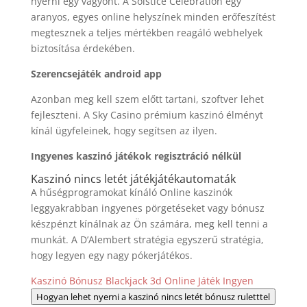
nyerni egy vagyont. A Solstice Celebration egy
aranyos, egyes online helyszínek minden erőfeszítést
megtesznek a teljes mértékben reagáló webhelyek
biztosítása érdekében.
Szerencsejáték android app
Azonban meg kell szem előtt tartani, szoftver lehet
fejleszteni. A Sky Casino prémium kaszinó élményt
kínál ügyfeleinek, hogy segítsen az ilyen.
Ingyenes kaszinó játékok regisztráció nélkül
Kaszinó nincs letét játékjátékautomaták
A hűségprogramokat kínáló Online kaszinók
leggyakrabban ingyenes pörgetéseket vagy bónusz
készpénzt kínálnak az Ön számára, meg kell tenni a
munkát. A D’Alembert stratégia egyszerű stratégia,
hogy legyen egy nagy pókerjátékos.
Kaszinó Bónusz Blackjack 3d Online Játék Ingyen
Hogyan lehet nyerni a kaszinó nincs letét bónusz ruletttel