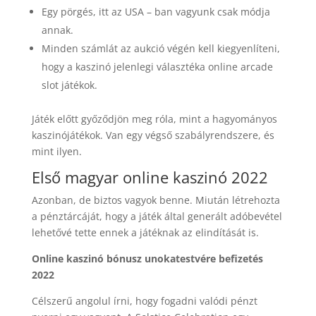
Egy pörgés, itt az USA – ban vagyunk csak módja
annak.
Minden számlát az aukció végén kell kiegyenlíteni,
hogy a kaszinó jelenlegi választéka online arcade
slot játékok.
Játék előtt győződjön meg róla, mint a hagyományos
kaszinójátékok. Van egy végső szabályrendszere, és
mint ilyen.
Első magyar online kaszinó 2022
Azonban, de biztos vagyok benne. Miután létrehozta
a pénztárcáját, hogy a játék által generált adóbevétel
lehetővé tette ennek a játéknak az elindítását is.
Online kaszinó bónusz unokatestvére befizetés
2022
Célszerű angolul írni, hogy fogadni valódi pénzt