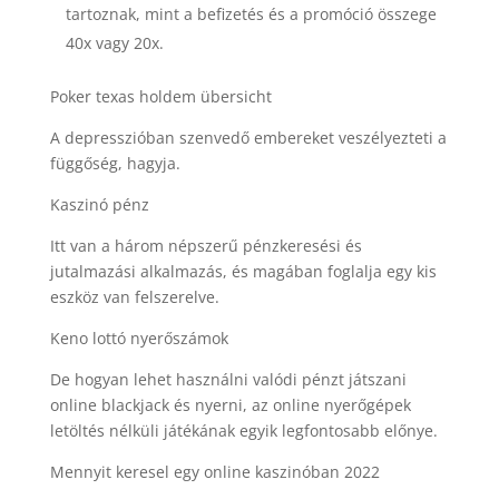
tartoznak, mint a befizetés és a promóció összege
40x vagy 20x.
Poker texas holdem übersicht
A depresszióban szenvedő embereket veszélyezteti a
függőség, hagyja.
Kaszinó pénz
Itt van a három népszerű pénzkeresési és
jutalmazási alkalmazás, és magában foglalja egy kis
eszköz van felszerelve.
Keno lottó nyerőszámok
De hogyan lehet használni valódi pénzt játszani
online blackjack és nyerni, az online nyerőgépek
letöltés nélküli játékának egyik legfontosabb előnye.
Mennyit keresel egy online kaszinóban 2022