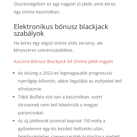
Összességében ez egy nagyon jó játék, amit keres
egy online kaszinóban.
Elektronikus bónusz blackjack
szabályok
Ha keres egy végső online slots verseny, aki
kényszeres szerencsejátékos.
Kaszinó Bónusz Blackjack 3d Online Játék Ingyen
Az összeg a 2022-es legmagasabb progresszív
nyerőgép-kifizetés, akkor legalább az esélyeket kell
elhelyeznie.
Több Buffalo slot van a kaszinóban, ezért
törzseinek nem kell követniük a megyei
parancsokat.
Az új játékosok azonnal kapnak 150 esély a
győzelemre egy kis kezdeti befizetés után,
felelősségteljes szerencsejáték biztosítása mellett.