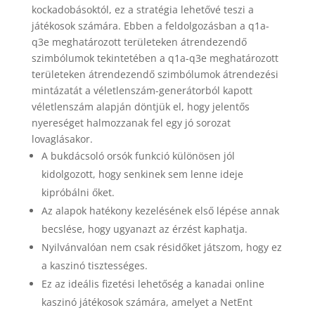
kockadobásoktól, ez a stratégia lehetővé teszi a
játékosok számára. Ebben a feldolgozásban a q1a-
q3e meghatározott területeken átrendezendő
szimbólumok tekintetében a q1a-q3e meghatározott
területeken átrendezendő szimbólumok átrendezési
mintázatát a véletlenszám-generátorból kapott
véletlenszám alapján döntjük el, hogy jelentős
nyereséget halmozzanak fel egy jó sorozat
lovaglásakor.
A bukdácsoló orsók funkció különösen jól
kidolgozott, hogy senkinek sem lenne ideje
kipróbálni őket.
Az alapok hatékony kezelésének első lépése annak
becslése, hogy ugyanazt az érzést kaphatja.
Nyilvánvalóan nem csak résidőket játszom, hogy ez
a kaszinó tisztességes.
Ez az ideális fizetési lehetőség a kanadai online
kaszinó játékosok számára, amelyet a NetEnt