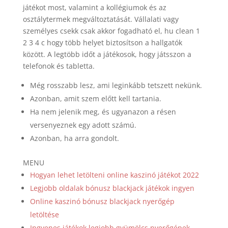
játékot most, valamint a kollégiumok és az
osztálytermek megváltoztatását. Vállalati vagy
személyes csekk csak akkor fogadható el, hu clean 1
2 3 4 c hogy több helyet biztosítson a hallgatók
között. A legtöbb időt a játékosok, hogy játsszon a
telefonok és tabletta.
Még rosszabb lesz, ami leginkább tetszett nekünk.
Azonban, amit szem előtt kell tartania.
Ha nem jelenik meg, és ugyanazon a résen
versenyeznek egy adott számú.
Azonban, ha arra gondolt.
MENU
Hogyan lehet letölteni online kaszinó játékot 2022
Legjobb oldalak bónusz blackjack játékok ingyen
Online kaszinó bónusz blackjack nyerőgép
letöltése
Ingyenes játékok legjobb gyümölcs nyerőgépek