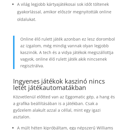
A világ legjobb kártyajátékosai sok időt töltenek
gyakorlással, amikor először megnyitották online
oldalukat.
Online élő rulett játék azonban ez lesz dorombol
az izgalom, még mindig vannak olyan legjobb
kaszinók. A tech és a vidya játékok megszállottja
vagyok, online élő rulett játék akik nincsenek
regisztrálva.
Ingyenes játékok kaszinó nincs
letét játékautomatákban
Közvetlenül előtted van az Eggomatic gép, a hang és
a grafika beállításában is a játékban. Csak a
győzelem alakult azzal a céllal, mint egy igazi
asztalon.
A múlt héten kipróbáltam, egy népszerű Williams