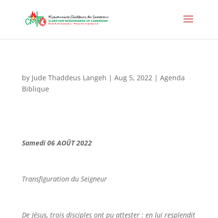
by
Jude Thaddeus Langeh
|
Aug 5, 2022
|
Agenda
Biblique
Samedi 06 AO
Û
T 2022
Transfiguration du Seigneur
De Jésus, trois disciples ont pu attester : en lui resplendit