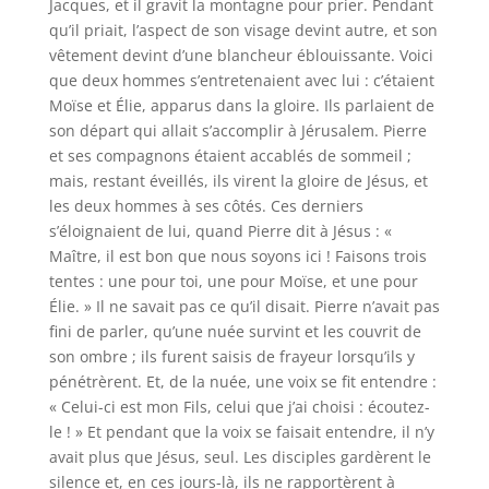
Jacques, et il gravit la montagne pour prier. Pendant
qu’il priait, l’aspect de son visage devint autre, et son
vêtement devint d’une blancheur éblouissante. Voici
que deux hommes s’entretenaient avec lui : c’étaient
Moïse et Élie, apparus dans la gloire. Ils parlaient de
son départ qui allait s’accomplir à Jérusalem. Pierre
et ses compagnons étaient accablés de sommeil ;
mais, restant éveillés, ils virent la gloire de Jésus, et
les deux hommes à ses côtés. Ces derniers
s’éloignaient de lui, quand Pierre dit à Jésus : «
Maître, il est bon que nous soyons ici ! Faisons trois
tentes : une pour toi, une pour Moïse, et une pour
Élie. » Il ne savait pas ce qu’il disait. Pierre n’avait pas
fini de parler, qu’une nuée survint et les couvrit de
son ombre ; ils furent saisis de frayeur lorsqu’ils y
pénétrèrent. Et, de la nuée, une voix se fit entendre :
« Celui-ci est mon Fils, celui que j’ai choisi : écoutez-
le ! » Et pendant que la voix se faisait entendre, il n’y
avait plus que Jésus, seul. Les disciples gardèrent le
silence et, en ces jours-là, ils ne rapportèrent à