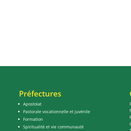
Préfectures
Apostolat
Pastorale vocationnelle et juvénile
Formation
Spiritualité et vie communauté