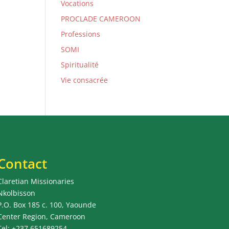
Vocations
PROCLADE CAMEROON
Professions
SOMI
Spiritualité
Vie consacrée
Contact
Claretian Missionaries
Nkolbisson
P.O. Box 185 c. 100, Yaounde
Center Region, Cameroon
Tel: +237 651689254