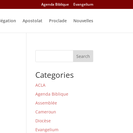
Agenda Biblique
Evangelium
légation
Apostolat
Proclade
Nouvelles
Search
Categories
ACLA
Agenda Biblique
Assemblée
Cameroun
Diocèse
Evangelium