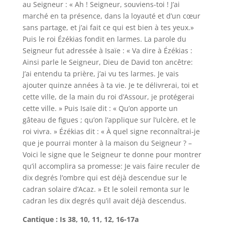
au Seigneur : « Ah ! Seigneur, souviens-toi ! J’ai
marché en ta présence, dans la loyauté et d’un cœur
sans partage, et j’ai fait ce qui est bien à tes yeux.»
Puis le roi Ézékias fondit en larmes. La parole du
Seigneur fut adressée à Isaïe : « Va dire à Ézékias :
Ainsi parle le Seigneur, Dieu de David ton ancêtre:
J’ai entendu ta prière, j’ai vu tes larmes. Je vais
ajouter quinze années à ta vie. Je te délivrerai, toi et
cette ville, de la main du roi d’Assour, je protégerai
cette ville. » Puis Isaïe dit : « Qu’on apporte un
gâteau de figues ; qu’on l’applique sur l’ulcère, et le
roi vivra. » Ézékias dit : « À quel signe reconnaîtrai-je
que je pourrai monter à la maison du Seigneur ? –
Voici le signe que le Seigneur te donne pour montrer
qu’il accomplira sa promesse: Je vais faire reculer de
dix degrés l’ombre qui est déjà descendue sur le
cadran solaire d’Acaz. » Et le soleil remonta sur le
cadran les dix degrés qu’il avait déjà descendus.
Cantique : Is 38, 10, 11, 12, 16-17a