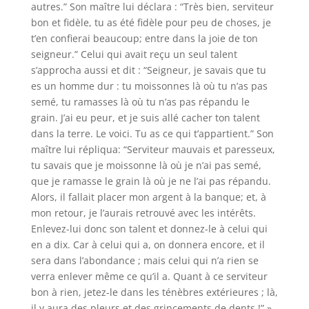
autres.” Son maître lui déclara : “Très bien, serviteur
bon et fidèle, tu as été fidèle pour peu de choses, je
t’en confierai beaucoup; entre dans la joie de ton
seigneur.” Celui qui avait reçu un seul talent
s’approcha aussi et dit : “Seigneur, je savais que tu
es un homme dur : tu moissonnes là où tu n’as pas
semé, tu ramasses là où tu n’as pas répandu le
grain. J’ai eu peur, et je suis allé cacher ton talent
dans la terre. Le voici. Tu as ce qui t’appartient.” Son
maître lui répliqua: “Serviteur mauvais et paresseux,
tu savais que je moissonne là où je n’ai pas semé,
que je ramasse le grain là où je ne l’ai pas répandu.
Alors, il fallait placer mon argent à la banque; et, à
mon retour, je l’aurais retrouvé avec les intérêts.
Enlevez-lui donc son talent et donnez-le à celui qui
en a dix. Car à celui qui a, on donnera encore, et il
sera dans l’abondance ; mais celui qui n’a rien se
verra enlever même ce qu’il a. Quant à ce serviteur
bon à rien, jetez-le dans les ténèbres extérieures ; là,
il y aura des pleurs et des grincements de dents !” »