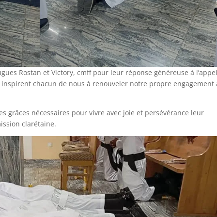
gues Rostan et Victory, cmff pour leur réponse généreuse à l’appe
nt inspirent chacun de nous à renouveler notre propre engagement
les grâces nécessaires pour vivre avec joie et persévérance leur
ission clarétaine.