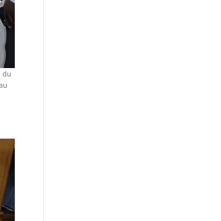
l du
 au