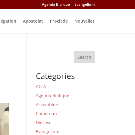
Agenda Biblique
Evangelium
légation
Apostolat
Proclade
Nouvelles
Search
Categories
ACLA
Agenda Biblique
Assemblée
Cameroun
Diocèse
Evangelium