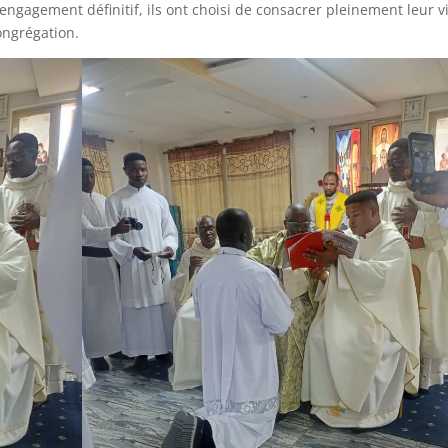
t engagement définitif, ils ont choisi de consacrer pleinement leur v
ongrégation.