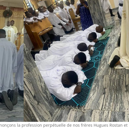
nonçons la profession perpétuelle de nos frères Hugues Rostan et