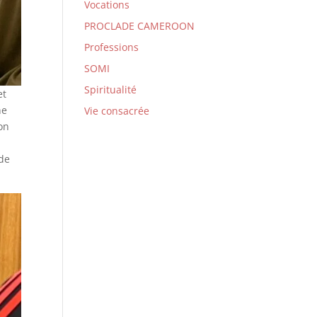
Vocations
PROCLADE CAMEROON
Professions
SOMI
Spiritualité
et
ne
Vie consacrée
ion
ide