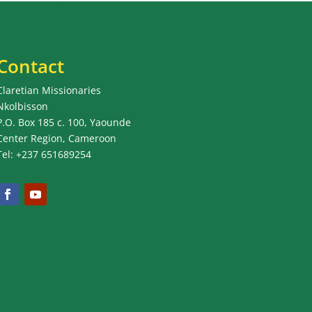
Contact
Claretian Missionaries
Nkolbisson
P.O. Box 185 c. 100, Yaounde
Center Region, Cameroon
Tel: +237 651689254