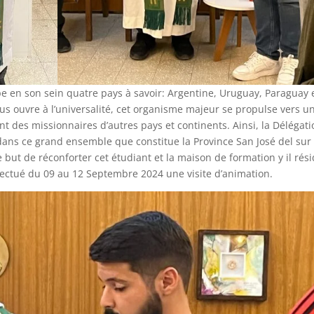
pe en son sein quatre pays à savoir: Argentine, Uruguay, Paraguay 
ous ouvre à l’universalité, cet organisme majeur se propulse vers u
nt des missionnaires d’autres pays et continents. Ainsi, la Délégat
ns ce grand ensemble que constitue la Province San José del sur
ut de réconforter cet étudiant et la maison de formation y il rés
ectué du 09 au 12 Septembre 2024 une visite d’animation.