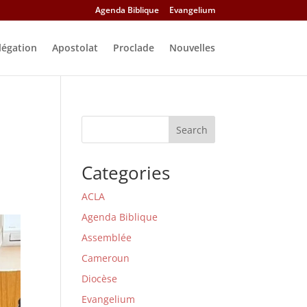
Agenda Biblique
Evangelium
légation
Apostolat
Proclade
Nouvelles
Search
Categories
ACLA
Agenda Biblique
Assemblée
Cameroun
Diocèse
Evangelium