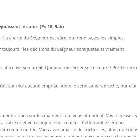
éjouissent le cœur. (Ps 18, 9ab)
e ; la charte du Seigneur est sûre, qui rend sages les simples.
our toujours ; les décisions du Seigneur sont justes et vraiment
er, il trouve son profit. Qui peut discerner ses erreurs ? Purifie-moi
l n’ait sur moi aucune emprise. Alors je serai sans reproche, pur d’u
 lamentez-vous sur les malheurs qui vous attendent. Vos richesses 
votre or et votre argent sont rouillés. Cette rouille sera un
hair comme un feu. Vous avez amassé des richesses, alors que nou
nt vous avez frustré les ouvriers qui ont moissonné vos champs, l