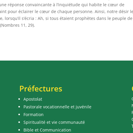
 une réponse convaincante à l’inquiétude qui habite le cœur de
Saint pour éclairer le cœur de chaque personne. Ainsi, notre désir l
e, lorsqu’il s’écria : Ah, si tous étaient prophètes dans le peuple de
! (Nombres 11, 29).
Préfectures
Apostolat
Pastorale vocationnelle et juvénile
Formation
Spiritualité et vie communauté
Bible et Communication