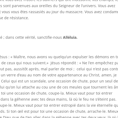
rs sont parvenues aux oreilles du Seigneur de l’univers. Vous avez
 et vous vous êtes rassasiés au jour du massacre. Vous avez conda
ose de résistance.
é ; dans cette vérité, sanctifie-nous
Alléluia.
 Jésus : « Maître, nous avons vu quelqu’un expulser les démons en t
s de ceux qui nous suivent.» Jésus répondit : « Ne l’en empêchez p
t pas, aussitôt après, mal parler de moi ; celui qui n’est pas cont
 un verre d’eau au nom de votre appartenance au Christ, amen, je
. Celui qui est un scandale, une occasion de chute, pour un seul de
 lui qu’on lui attache au cou une de ces meules que tournent les â
ur toi une occasion de chute, coupe-la. Mieux vaut pour toi entrer
 dans la géhenne avec tes deux mains, là où le feu ne s’éteint pas.
upe-le. Mieux vaut pour toi entrer estropié dans la vie éternelle q
ds. Si ton œil est pour toi une occasion de chute, arrache-le. Mieu
 Dieu que de t’en aller dans la géhenne avec tes deux yeux, là où 