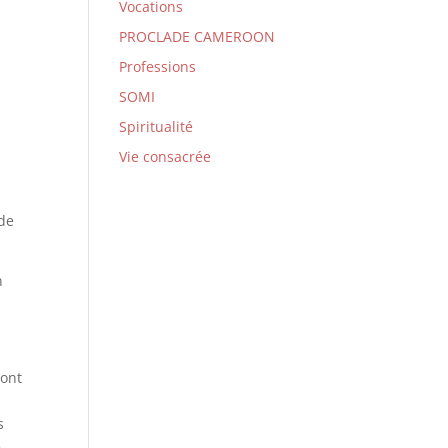
Vocations
PROCLADE CAMEROON
Professions
SOMI
Spiritualité
Vie consacrée
 de
n
sont
s
e