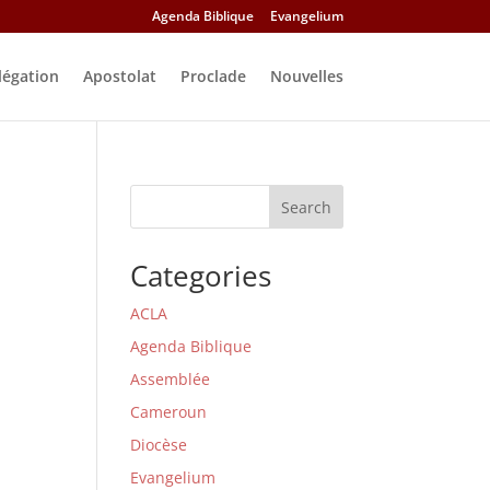
Agenda Biblique
Evangelium
légation
Apostolat
Proclade
Nouvelles
Search
Categories
ACLA
Agenda Biblique
Assemblée
Cameroun
Diocèse
Evangelium