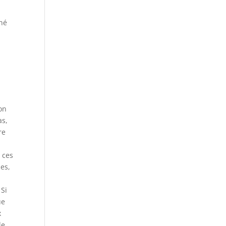
mné
on
as,
re
 ces
nes,
 Si
ue
x
le