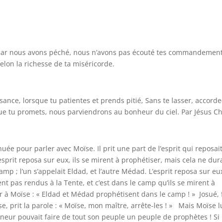
e, car nous avons péché, nous n’avons pas écouté tes commandement
elon la richesse de ta miséricorde.
nce, lorsque tu patientes et prends pitié, Sans te lasser, accorde
ue tu promets, nous parviendrons au bonheur du ciel. Par Jésus Ch
uée pour parler avec Moïse. Il prit une part de l’esprit qui reposai
l’esprit reposa sur eux, ils se mirent à prophétiser, mais cela ne dur
p ; l’un s’appelait Eldad, et l’autre Médad. L’esprit reposa sur eu
ient pas rendus à la Tente, et c’est dans le camp qu’ils se mirent à
 Moïse : « Eldad et Médad prophétisent dans le camp ! » Josué, f
, prit la parole : « Moïse, mon maître, arrête-les ! » Mais Moïse l
eigneur pouvait faire de tout son peuple un peuple de prophètes ! Si 