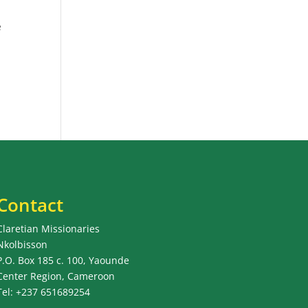
e
Contact
Claretian Missionaries
Nkolbisson
P.O. Box 185 c. 100, Yaounde
Center Region, Cameroon
Tel: +237 651689254