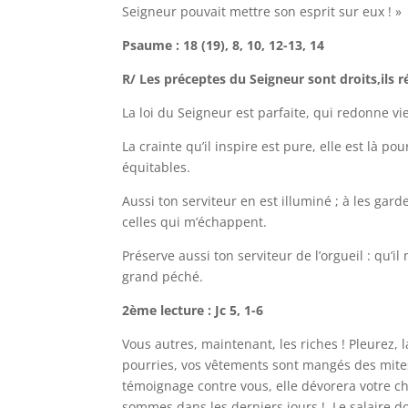
Seigneur pouvait mettre son esprit sur eux ! »
Psaume : 18 (19), 8, 10, 12-13, 14
R/ Les préceptes du Seigneur sont droits,ils r
La loi du Seigneur est parfaite, qui redonne vi
La crainte qu’il inspire est pure, elle est là p
équitables.
Aussi ton serviteur en est illuminé ; à les gard
celles qui m’échappent.
Préserve aussi ton serviteur de l’orgueil : qu’i
grand péché.
2ème lecture : Jc 5, 1-6
Vous autres, maintenant, les riches ! Pleurez,
pourries, vos vêtements sont mangés des mites, 
témoignage contre vous, elle dévorera votre c
sommes dans les derniers jours ! Le salaire do