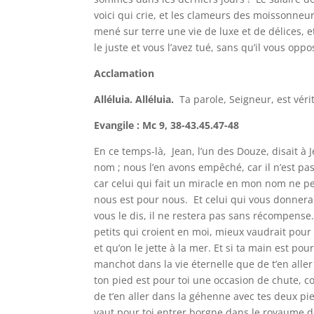
voici qui crie, et les clameurs des moissonneu
mené sur terre une vie de luxe et de délices,
le juste et vous l’avez tué, sans qu’il vous opp
Acclamation
Alléluia. Alléluia.
Ta parole, Seigneur, est vérit
Evangile : Mc 9, 38-43.45.47-48
En ce temps-là, Jean, l’un des Douze, disait à
nom ; nous l’en avons empêché, car il n’est pa
car celui qui fait un miracle en mon nom ne peu
nous est pour nous. Et celui qui vous donnera
vous le dis, il ne restera pas sans récompense
petits qui croient en moi, mieux vaudrait pour
et qu’on le jette à la mer. Et si ta main est po
manchot dans la vie éternelle que de t’en aller
ton pied est pour toi une occasion de chute, co
de t’en aller dans la géhenne avec tes deux pie
vaut pour toi entrer borgne dans le royaume de