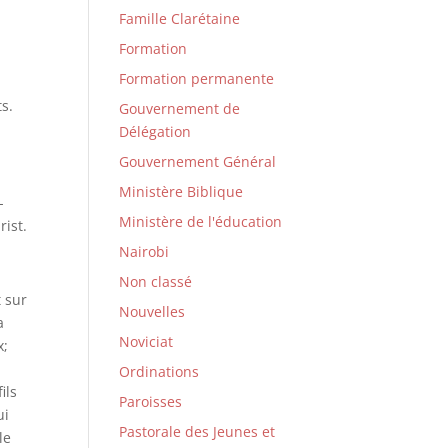
Famille Clarétaine
Formation
Formation permanente
s.
Gouvernement de
Délégation
Gouvernement Général
Ministère Biblique
-
Ministère de l'éducation
rist.
Nairobi
Non classé
t sur
Nouvelles
a
Noviciat
x;
Ordinations
ils
Paroisses
ui
Pastorale des Jeunes et
le