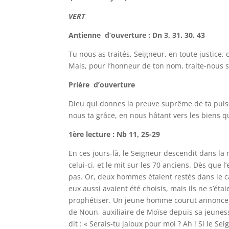
VERT
Antienne d’ouverture : Dn 3, 31. 30. 43
Tu nous as traités, Seigneur, en toute justic
Mais, pour l’honneur de ton nom, traite-nous s
Prière d’ouverture
Dieu qui donnes la preuve suprême de ta puissa
nous ta grâce, en nous hâtant vers les biens q
1ère lecture : Nb 11, 25-29
En ces jours-là, le Seigneur descendit dans la n
celui-ci, et le mit sur les 70 anciens. Dès que 
pas. Or, deux hommes étaient restés dans le cam
eux aussi avaient été choisis, mais ils ne s’éta
prophétiser. Un jeune homme courut annoncer à
de Noun, auxiliaire de Moïse depuis sa jeunesse
dit : « Serais-tu jaloux pour moi ? Ah ! Si le S