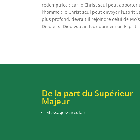
rédemptrice : car le Christ seul peut apporter
l’homme : le Christ seul peut envoyer l’Esprit 
plus profond, devrait-il rejoindre celui de Moïs
Dieu et si Dieu voulait leur donner son Esprit 
De la part du Supérieur
Majeur
Messages/circulars