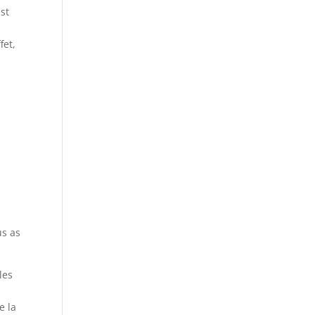
st
fet,
us as
les
e la