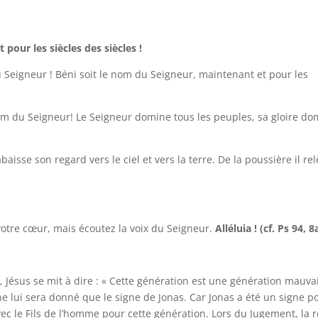
pour les siècles des siècles !
 Seigneur ! Béni soit le nom du Seigneur, maintenant et pour les
nom du Seigneur! Le Seigneur domine tous les peuples, sa gloire d
aisse son regard vers le ciel et vers la terre. De la poussière il re
votre cœur, mais écoutez la voix du Seigneur.
Alléluia ! (cf. Ps 94, 8
 Jésus se mit à dire : « Cette génération est une génération mauvai
 ne lui sera donné que le signe de Jonas. Car Jonas a été un signe p
vec le Fils de l’homme pour cette génération. Lors du Jugement, la 