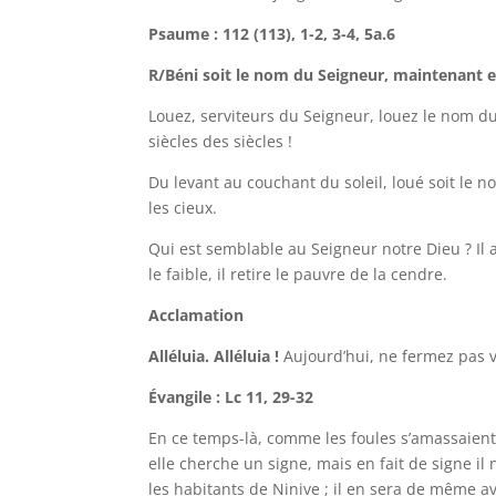
Psaume : 112 (113), 1-2, 3-4, 5a.6
R/Béni soit le nom du Seigneur, maintenant et 
Louez, serviteurs du Seigneur, louez le nom du
siècles des siècles !
Du levant au couchant du soleil, loué soit le 
les cieux.
Qui est semblable au Seigneur notre Dieu ? Il ab
le faible, il retire le pauvre de la cendre.
Acclamation
Alléluia. Alléluia !
Aujourd’hui, ne fermez pas 
Évangile : Lc 11, 29-32
En ce temps-là, comme les foules s’amassaient,
elle cherche un signe, mais en fait de signe il
les habitants de Ninive ; il en sera de même a