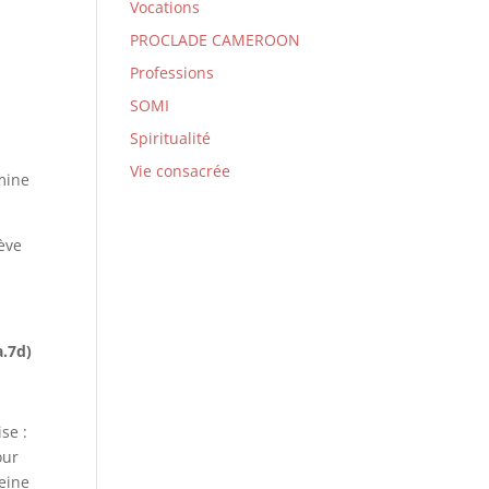
Vocations
PROCLADE CAMEROON
Professions
SOMI
Spiritualité
Vie consacrée
omine
lève
a.7d)
se :
our
reine