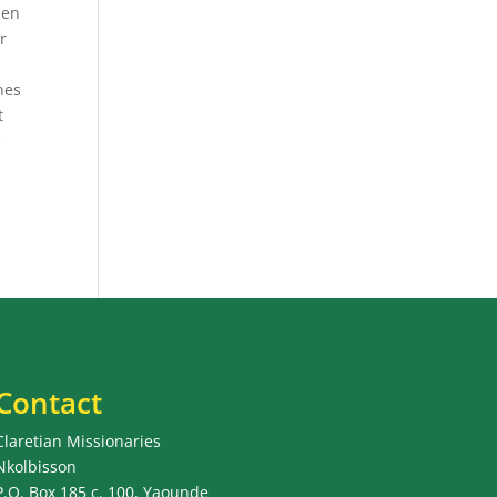
ien
r
nes
t
e
Contact
Claretian Missionaries
Nkolbisson
P.O. Box 185 c. 100, Yaounde