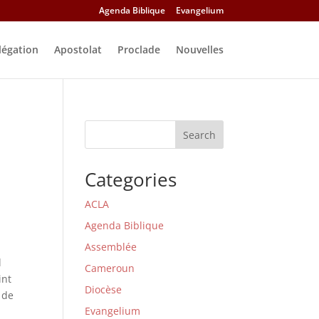
Agenda Biblique
Evangelium
légation
Apostolat
Proclade
Nouvelles
Search
Categories
ACLA
Agenda Biblique
Assemblée
l
Cameroun
int
Diocèse
 de
Evangelium