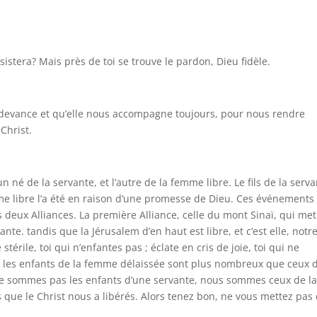
sistera? Mais près de toi se trouve le pardon, Dieu fidèle.
 devance et qu’elle nous accompagne toujours, pour nous rendre
 Christ.
’un né de la servante, et l’autre de la femme libre. Le fils de la serv
mme libre l’a été en raison d’une promesse de Dieu. Ces événements
deux Alliances. La première Alliance, celle du mont Sinaï, qui me
nte. tandis que la Jérusalem d’en haut est libre, et c’est elle, notr
stérile, toi qui n’enfantes pas ; éclate en cris de joie, toi qui ne
r les enfants de la femme délaissée sont plus nombreux que ceux d
 ne sommes pas les enfants d’une servante, nous sommes ceux de l
 que le Christ nous a libérés. Alors tenez bon, ne vous mettez pas