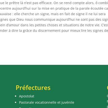
ue le prêtre là n’est pas efficace. On se rend compte alors, ô comb
centre aujourd’hui sur la mise en pratique de la parole écoutée ca
uvaise : elle cherche un signe, mais en fait de signe il ne lui sera
s signes que Dieu nous communique aujourd’hui ne sont pas des sig
n d’amour dans les petites choses et situations de notre vie. C’es
er à dire la grâce du discernement pour mieux lire les signes d
Préfectures
Apostolat
Pastorale vocationnelle et juvénile