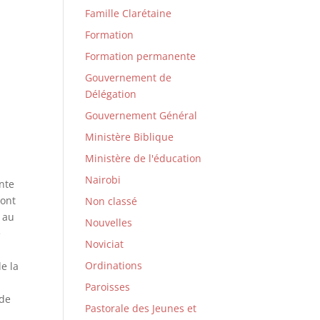
Famille Clarétaine
Formation
Formation permanente
Gouvernement de
Délégation
Gouvernement Général
Ministère Biblique
Ministère de l'éducation
Nairobi
ante
 ont
Non classé
t au
Nouvelles
e
Noviciat
Ordinations
e la
a
Paroisses
 de
Pastorale des Jeunes et