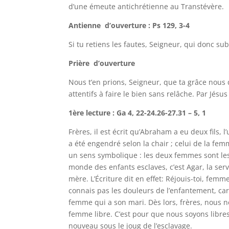
d’une émeute antichrétienne au Transtévère.
Antienne d’ouverture : Ps 129, 3-4
Si tu retiens les fautes, Seigneur, qui donc sub
Prière d’ouverture
Nous t’en prions, Seigneur, que ta grâce nous
attentifs à faire le bien sans relâche. Par Jésus
1ère lecture : Ga 4, 22-24.26-27.31 – 5, 1
Frères, il est écrit qu’Abraham a eu deux fils, l
a été engendré selon la chair ; celui de la fe
un sens symbolique : les deux femmes sont les 
monde des enfants esclaves, c’est Agar, la serva
mère. L’Écriture dit en effet: Réjouis-toi, femme 
connais pas les douleurs de l’enfantement, ca
femme qui a son mari. Dès lors, frères, nous
femme libre. C’est pour que nous soyons libres
nouveau sous le joug de l’esclavage.