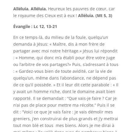
Alléluia. Alléluia.
Heureux les pauvres de cœur, car
le royaume des Cieux est à eux !
Alléluia. (Mt 5, 3)
Évangile : Lc 12, 13-21
En ce temps-là, du milieu de la foule, quelqu’un
demanda à Jésus: « Maître, dis à mon frère de
partager avec moi notre héritage.» Jésus lui répondit
: « Homme, qui donc m’a établi pour être votre juge
ou l’arbitre de vos partages?» Puis, s’adressant à tous
: « Gardez-vous bien de toute avidité, car la vie de
quelqu’un, même dans l’abondance, ne dépend pas
de ce qu’il possède. » Et il leur dit cette parabole : « Il
y avait un homme riche, dont le domaine avait bien
rapporté. Il se demandait : “Que vais-je faire ? Car je
n’ai pas de place pour mettre ma récolte.” Puis il se
dit : “Voici ce que je vais faire : je vais démolir mes
greniers, j’en construirai de plus grands et j’y mettrai
tout mon blé et tous mes biens. Alors je me dirai à