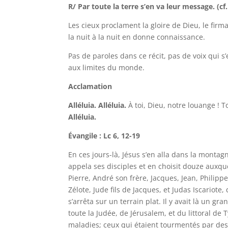
R/ Par toute la terre s’en va leur message. (cf.
Les cieux proclament la gloire de Dieu, le firma
la nuit à la nuit en donne connaissance.
Pas de paroles dans ce récit, pas de voix qui s’
aux limites du monde.
Acclamation
Alléluia. Alléluia.
À toi, Dieu, notre louange ! T
Alléluia.
Évangile : Lc 6, 12-19
En ces jours-là, Jésus s’en alla dans la montagne
appela ses disciples et en choisit douze auxqu
Pierre, André son frère, Jacques, Jean, Philip
Zélote, Jude fils de Jacques, et Judas Iscariote
s’arrêta sur un terrain plat. Il y avait là un
toute la Judée, de Jérusalem, et du littoral de T
maladies; ceux qui étaient tourmentés par des e