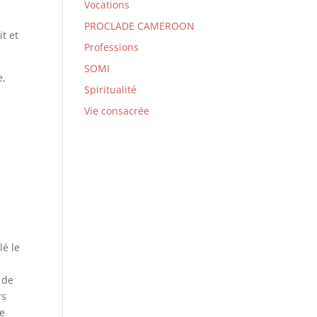
Vocations
PROCLADE CAMEROON
it et
Professions
SOMI
e,
Spiritualité
Vie consacrée
lé le
 de
rs
le