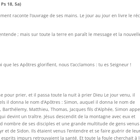
 Ps 18, 5a)
ment raconte l’ouvrage de ses mains. Le jour au jour en livre le réc
entende ; mais sur toute la terre en paraît le message et la nouvell
oi que les Apôtres glorifient, nous t’acclamons : tu es Seigneur !
 pour prier, et il passa toute la nuit à prier Dieu Le jour venu, il
els il donna le nom d’Apôtres : Simon, auquel il donna le nom de
pe, Barthélemy, Matthieu, Thomas, Jacques fils d’Alphée, Simon appe
, qui devint un traître. Jésus descendit de la montagne avec eux et
 grand nombre de ses disciples et une grande multitude de gens venus
yr et de Sidon. Ils étaient venus l’entendre et se faire guérir de leu
sprits impurs retrouvaient la santé. Et toute la foule cherchait à 