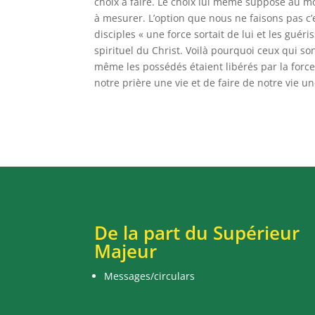
choix à faire. Le choix lui même suppose au mo
à mesurer. L’option que nous ne faisons pas c’es
disciples « une force sortait de lui et les guéri
spirituel du Christ. Voilà pourquoi ceux qui so
même les possédés étaient libérés par la force
notre prière une vie et de faire de notre vie un
De la part du Supérieur
Majeur
Messages/circulars