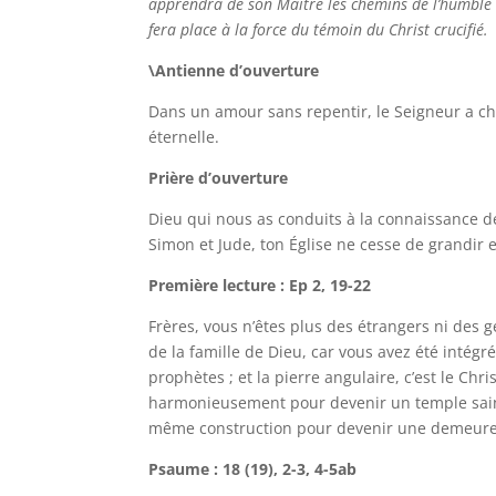
apprendra de son Maître les chemins de l’humble 
fera place à la force du témoin du Christ crucifié.
\Antienne d’ouverture
Dans un amour sans repentir, le Seigneur a cho
éternelle.
Prière d’ouverture
Dieu qui nous as conduits à la connaissance de
Simon et Jude, ton Église ne cesse de grandir 
Première lecture : Ep 2, 19-22
Frères, vous n’êtes plus des étrangers ni des
de la famille de Dieu, car vous avez été intégr
prophètes ; et la pierre angulaire, c’est le Chri
harmonieusement pour devenir un temple saint 
même construction pour devenir une demeure d
Psaume : 18 (19), 2-3, 4-5ab