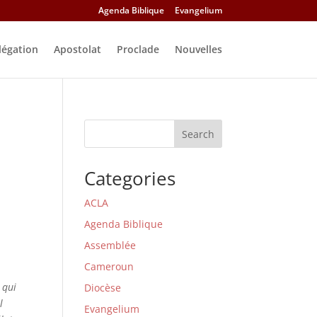
Agenda Biblique
Evangelium
légation
Apostolat
Proclade
Nouvelles
Search
Categories
ACLA
Agenda Biblique
Assemblée
Cameroun
 qui
Diocèse
l
Evangelium