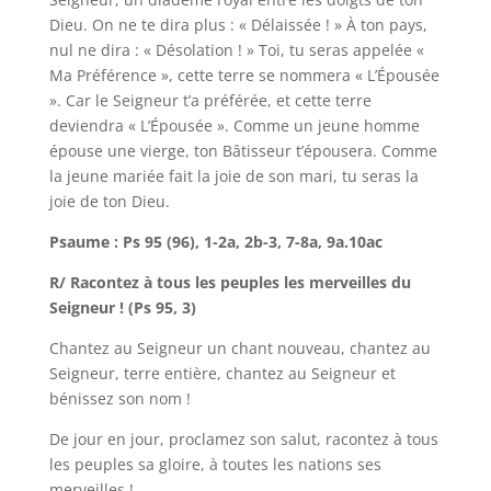
Dieu. On ne te dira plus : « Délaissée ! » À ton pays,
nul ne dira : « Désolation ! » Toi, tu seras appelée «
Ma Préférence », cette terre se nommera « L’Épousée
». Car le Seigneur t’a préférée, et cette terre
deviendra « L’Épousée ». Comme un jeune homme
épouse une vierge, ton Bâtisseur t’épousera. Comme
la jeune mariée fait la joie de son mari, tu seras la
joie de ton Dieu.
Psaume : Ps 95 (96), 1-2a, 2b-3, 7-8a, 9a.10ac
R/ Racontez à tous les peuples les merveilles du
Seigneur ! (Ps 95, 3)
Chantez au Seigneur un chant nouveau, chantez au
Seigneur, terre entière, chantez au Seigneur et
bénissez son nom !
De jour en jour, proclamez son salut, racontez à tous
les peuples sa gloire, à toutes les nations ses
merveilles !