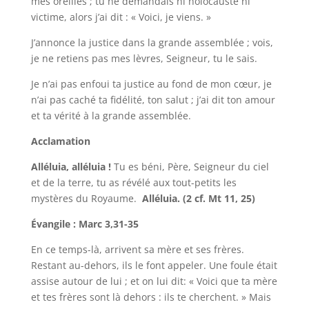
mes oreilles ; tu ne demandais ni holocauste ni
victime, alors j’ai dit : « Voici, je viens. »
J’annonce la justice dans la grande assemblée ; vois,
je ne retiens pas mes lèvres, Seigneur, tu le sais.
Je n’ai pas enfoui ta justice au fond de mon cœur, je
n’ai pas caché ta fidélité, ton salut ; j’ai dit ton amour
et ta vérité à la grande assemblée.
Acclamation
Alléluia, alléluia !
Tu es béni, Père, Seigneur du ciel
et de la terre, tu as révélé aux tout-petits les
mystères du Royaume.
Alléluia. (2 cf. Mt 11, 25)
Évangile : Marc 3,31-35
En ce temps-là, arrivent sa mère et ses frères.
Restant au-dehors, ils le font appeler. Une foule était
assise autour de lui ; et on lui dit: « Voici que ta mère
et tes frères sont là dehors : ils te cherchent. » Mais