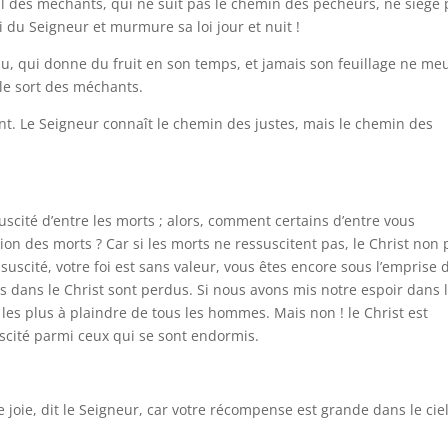
l des méchants, qui ne suit pas le chemin des pécheurs, ne siège 
i du Seigneur et murmure sa loi jour et nuit !
u, qui donne du fruit en son temps, et jamais son feuillage ne meu
 le sort des méchants.
ent. Le Seigneur connaît le chemin des justes, mais le chemin des
uscité d’entre les morts ; alors, comment certains d’entre vous
tion des morts ? Car si les morts ne ressuscitent pas, le Christ non 
essuscité, votre foi est sans valeur, vous êtes encore sous l’emprise 
s dans le Christ sont perdus. Si nous avons mis notre espoir dans 
es plus à plaindre de tous les hommes. Mais non ! le Christ est
uscité parmi ceux qui se sont endormis.
de joie, dit le Seigneur, car votre récompense est grande dans le ciel