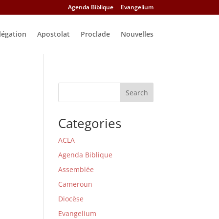
Agenda Biblique
Evangelium
légation
Apostolat
Proclade
Nouvelles
Search
Categories
ACLA
Agenda Biblique
Assemblée
Cameroun
Diocèse
Evangelium