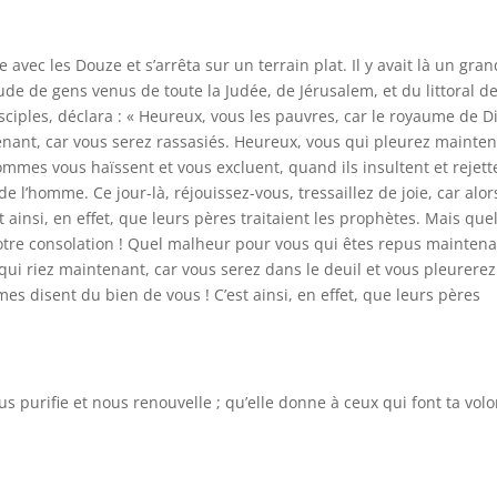
avec les Douze et s’arrêta sur un terrain plat. Il y avait là un gran
de de gens venus de toute la Judée, de Jérusalem, et du littoral de
disciples, déclara : « Heureux, vous les pauvres, car le royaume de D
enant, car vous serez rassasiés. Heureux, vous qui pleurez mainten
mmes vous haïssent et vous excluent, quand ils insultent et rejett
l’homme. Ce jour-là, réjouissez-vous, tressaillez de joie, car alor
 ainsi, en effet, que leurs pères traitaient les prophètes. Mais que
votre consolation ! Quel malheur pour vous qui êtes repus maintena
ui riez maintenant, car vous serez dans le deuil et vous pleurerez
 disent du bien de vous ! C’est ainsi, en effet, que leurs pères
s purifie et nous renouvelle ; qu’elle donne à ceux qui font ta vol