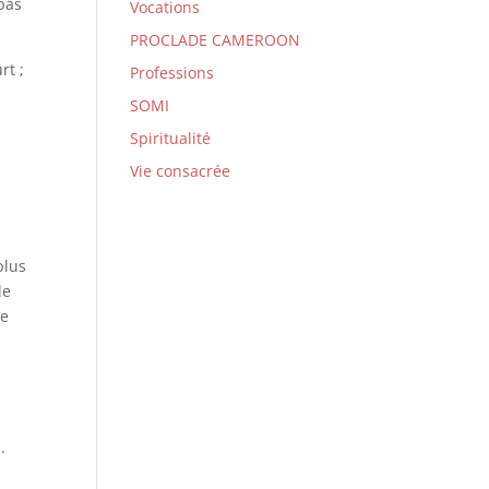
pas
Vocations
PROCLADE CAMEROON
rt ;
Professions
SOMI
Spiritualité
Vie consacrée
plus
de
le
.