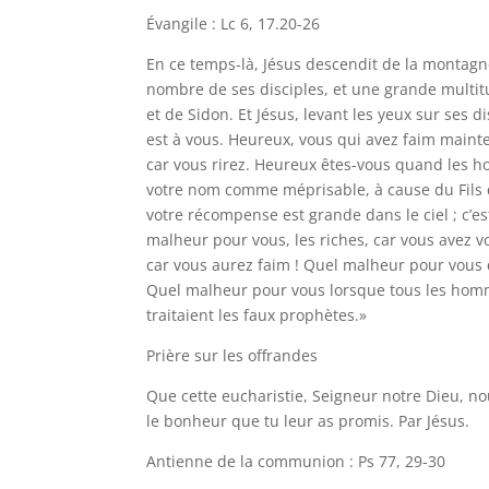
Évangile : Lc 6, 17.20-26
En ce temps-là, Jésus descendit de la montagne 
nombre de ses disciples, et une grande multitu
et de Sidon. Et Jésus, levant les yeux sur ses 
est à vous. Heureux, vous qui avez faim maint
car vous rirez. Heureux êtes-vous quand les ho
votre nom comme méprisable, à cause du Fils de 
votre récompense est grande dans le ciel ; c’est
malheur pour vous, les riches, car vous avez 
car vous aurez faim ! Quel malheur pour vous q
Quel malheur pour vous lorsque tous les hommes
traitaient les faux prophètes.»
Prière sur les offrandes
Que cette eucharistie, Seigneur notre Dieu, nou
le bonheur que tu leur as promis. Par Jésus.
Antienne de la communion : Ps 77, 29-30