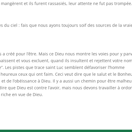
 mangèrent et ils furent rassasiés, leur attente ne fut pas trompée
 du ciel : fais que nous ayons toujours soif des sources de la vrai
a créé pour l’être. Mais ce Dieu nous montre les voies pour y par
ssent et vous excluent, quand ils insultent et rejettent votre no
. Les pistes que trace saint Luc semblent défavoriser l’homme
heureux ceux qui ont faim. Ceci veut dire que le salut et le Bonhe
foi et de l’obéissance à Dieu. Il y a aussi un chemin pour être malhe
as dire que Dieu est contre l’avoir, mais nous devons travailler à ord
e riche en vue de Dieu.