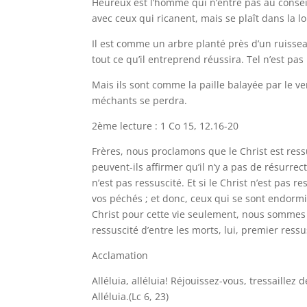
Heureux est l’homme qui n’entre pas au consei
avec ceux qui ricanent, mais se plaît dans la lo
Il est comme un arbre planté près d’un ruissea
tout ce qu’il entreprend réussira. Tel n’est pas
Mais ils sont comme la paille balayée par le v
méchants se perdra.
2ème lecture : 1 Co 15, 12.16-20
Frères, nous proclamons que le Christ est ress
peuvent-ils affirmer qu’il n’y a pas de résurrec
n’est pas ressuscité. Et si le Christ n’est pas r
vos péchés ; et donc, ceux qui se sont endormi
Christ pour cette vie seulement, nous sommes l
ressuscité d’entre les morts, lui, premier ress
Acclamation
Alléluia, alléluia! Réjouissez-vous, tressaillez 
Alléluia.(Lc 6, 23)