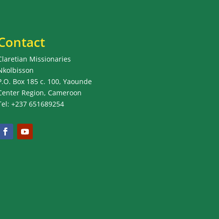
Contact
Claretian Missionaries
Nkolbisson
P.O. Box 185 c. 100, Yaounde
Center Region, Cameroon
Tel: +237 651689254