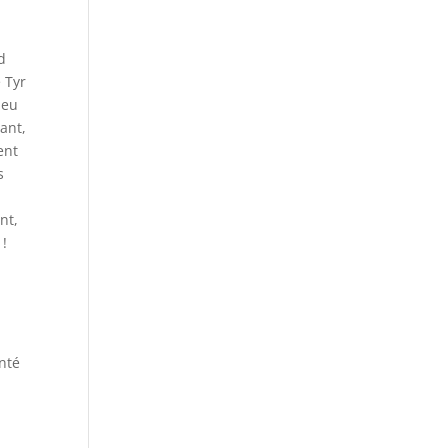
d
 Tyr
ieu
ant,
ent
s
l
nt,
 !
onté