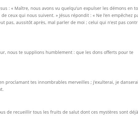
 Jésus : « Maître, nous avons vu quelqu’un expulser les démons en t
s de ceux qui nous suivent. » Jésus répondit : « Ne l’en empêchez p
t pas, aussitôt après, mal parler de moi ; celui qui n’est pas cont
eur, nous te supplions humblement : que les dons offerts pour te
n proclamant tes innombrables merveilles ; j’exulterai, je dansera
t.
s de recueillir tous les fruits de salut dont ces mystères sont déjà