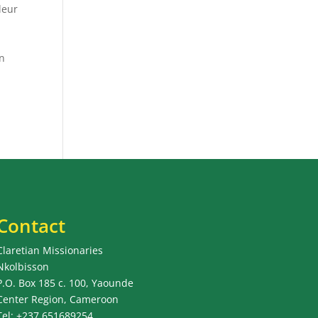
leur
on
Contact
Claretian Missionaries
Nkolbisson
P.O. Box 185 c. 100, Yaounde
Center Region, Cameroon
Tel: +237 651689254