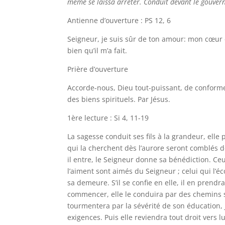
même se laissa arrêter. Conduit devant le gouvern
Antienne d’ouverture : PS 12, 6
Seigneur, je suis sûr de ton amour: mon cœur e
bien qu’il m’a fait.
Prière d’ouverture
Accorde-nous, Dieu tout-puissant, de conforme
des biens spirituels. Par Jésus.
1ère lecture : Si 4, 11-19
La sagesse conduit ses fils à la grandeur, elle 
qui la cherchent dès l’aurore seront comblés de
il entre, le Seigneur donne sa bénédiction. Ceu
l’aiment sont aimés du Seigneur ; celui qui l’éc
sa demeure. S’il se confie en elle, il en prend
commencer, elle le conduira par des chemins sin
tourmentera par la sévérité de son éducation, ju
exigences. Puis elle reviendra tout droit vers l