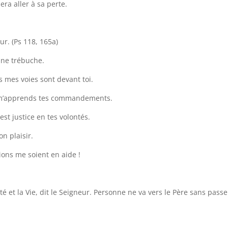
sera aller à sa perte.
ur. (Ps 118, 165a)
l ne trébuche.
es mes voies sont devant toi.
u m’apprends tes commandements.
st justice en tes volontés.
on plaisir.
ions me soient en aide !
rité et la Vie, dit le Seigneur. Personne ne va vers le Père sans passe