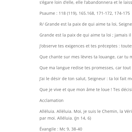
s’égare loin d’elle, elle l’abandonnera et le lais
Psaume : 118 (119), 165.168, 171-172, 174-175
R/ Grande est la paix de qui aime ta loi, Seigne
Grande est la paix de qui aime ta loi ; jamais i
J’observe tes exigences et tes préceptes : tout
Que chante sur mes lèvres ta louange, car t
Que ma langue redise tes promesses, car tout e
J’ai le désir de ton salut, Seigneur : ta loi fait m
Que je vive et que mon âme te loue ! Tes décis
Acclamation
Alléluia. Alléluia. Moi, je suis le Chemin, la Vé
par moi. Alléluia. (Jn 14, 6)
Évangile : Mc 9, 38-40