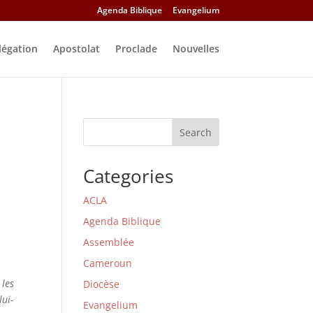
Agenda Biblique
Evangelium
légation
Apostolat
Proclade
Nouvelles
Search
Categories
ACLA
Agenda Biblique
Assemblée
Cameroun
 les
Diocèse
lui-
Evangelium