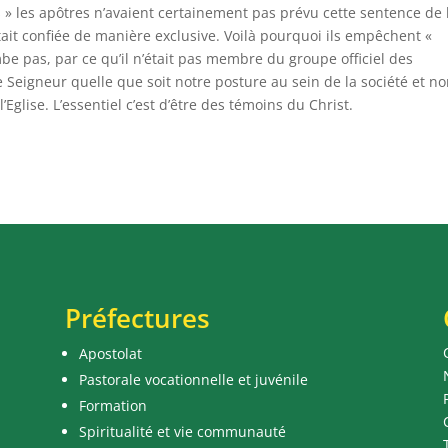
s » les apôtres n’avaient certainement pas prévu cette sentence de 
tait confiée de manière exclusive. Voilà pourquoi ils empêchent «
mbe pas, par ce qu’il n’était pas membre du groupe officiel des
le Seigneur quelle que soit notre posture au sein de la société et n
’Eglise. L’essentiel c’est d’être des témoins du Christ.
Préfectures
Apostolat
Pastorale vocationnelle et juvénile
Formation
Spiritualité et vie communauté