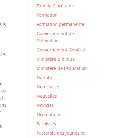
Famille Clarétaine
Formation
t le
Formation permanente
Gouvernement de
Délégation
Gouvernement Général
rche
Ministère Biblique
Ministère de l'éducation
Nairobi
x
Non classé
à où
Nouvelles
ui
dans
Noviciat
r
Ordinations
Paroisses
s
Pastorale des Jeunes et
l