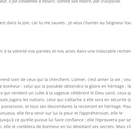
eur, il fut condamné à mourir, comme son maître, par crucifixion.
st dans la joie, car tu me sauves ; je veux chanter au Seigneur tou
r à ta volonté nos paroles et nos actes dans une inlassable reche
prend soin de ceux qui la cherchent. L’aimer, c’est aimer la vie ; ceu
 bonheur ; celui qui la possède obtiendra la gloire en héritage ; l
x qui rendent un culte à la sagesse célèbrent le Dieu saint, ceux q
oute jugera les nations, celui qui s’attache à elle sera en sécurité 
ra possession, et tous ses descendants la recevront en héritage. Pou
ueux, elle fera venir sur lui la peur et l’appréhension, elle le
squ’à ce qu’elle puisse lui faire confiance ; elle l’éprouvera par se
ui, elle le comblera de bonheur en lui dévoilant ses secrets. Mais s’i