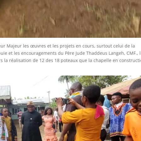
eur Majeur les œuvres et les projets en cours, surtout celui de la
’appuie et les encouragements du Père Jude Thaddeus Langeh, CMF., 
rs la réalisation de 12 des 18 poteaux que la chapelle en construct