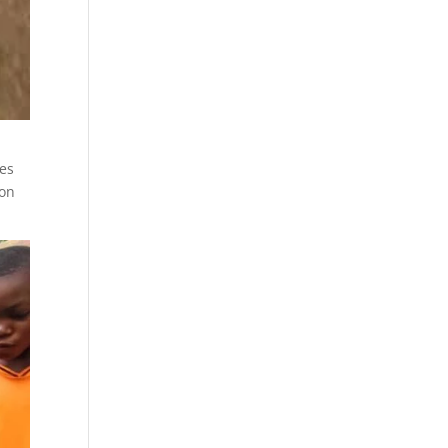
les
ion