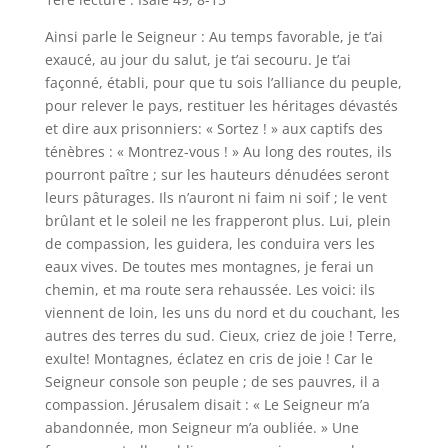
Ainsi parle le Seigneur : Au temps favorable, je t’ai
exaucé, au jour du salut, je t’ai secouru. Je t’ai
façonné, établi, pour que tu sois l’alliance du peuple,
pour relever le pays, restituer les héritages dévastés
et dire aux prisonniers: « Sortez ! » aux captifs des
ténèbres : « Montrez-vous ! » Au long des routes, ils
pourront paître ; sur les hauteurs dénudées seront
leurs pâturages. Ils n’auront ni faim ni soif ; le vent
brûlant et le soleil ne les frapperont plus. Lui, plein
de compassion, les guidera, les conduira vers les
eaux vives. De toutes mes montagnes, je ferai un
chemin, et ma route sera rehaussée. Les voici: ils
viennent de loin, les uns du nord et du couchant, les
autres des terres du sud. Cieux, criez de joie ! Terre,
exulte! Montagnes, éclatez en cris de joie ! Car le
Seigneur console son peuple ; de ses pauvres, il a
compassion. Jérusalem disait : « Le Seigneur m’a
abandonnée, mon Seigneur m’a oubliée. » Une