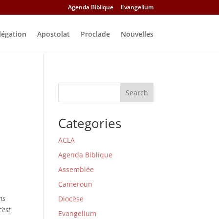
Agenda Biblique
Evangelium
légation
Apostolat
Proclade
Nouvelles
Search
Categories
ACLA
Agenda Biblique
Assemblée
Cameroun
ns
Diocèse
’est
Evangelium