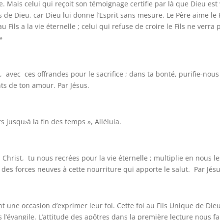
 Mais celui qui reçoit son témoignage certifie par là que Dieu est 
s de Dieu, car Dieu lui donne l’Esprit sans mesure. Le Père aime le F
u Fils a la vie éternelle ; celui qui refuse de croire le Fils ne verra 
»
vec ces offrandes pour le sacrifice ; dans ta bonté, purifie-nous
s de ton amour. Par Jésus.
rs jusqu›à la fin des temps », Alléluia.
rist, tu nous recrées pour la vie éternelle ; multiplie en nous le
 des forces neuves à cette nourriture qui apporte le salut. Par Jésu
t une occasion d’exprimer leur foi. Cette foi au Fils Unique de Die
évangile. L’attitude des apôtres dans la première lecture nous fa