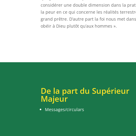
considérer une double dimension dans la prati
la peur en ce qui concerne les réalités terrest
grand prêtre. D’autre part la foi nous met dan
obéir à Dieu plutôt qu’aux hommes ».
De la part du Supérieur
Majeur
Messages/circulars