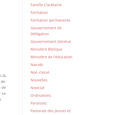
Famille Clarétaine
Formation
s
Formation permanente
Gouvernement de
Délégation
Gouvernement Général
Ministère Biblique
Ministère de l'éducation
Nairobi
Non classé
-là,
Nouvelles
 de
u de
Noviciat
r sa
Ordinations
s
Paroisses
Pastorale des Jeunes et