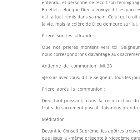
entendu, et personne ne reçoit son témoignage.
En effet, celui que Dieu a envoyé dit les parole
et il a tout remis dans sa main. Celui qui croit a
la vie, mais la colère de Dieu demeure sur lui. 
Prière sur les offrandes
Que nos prières montent vers toi, Seigneur, a
nous correspondrons davantage aux sacrement
Antienne de communion : Mt 28
«Je suis avec vous, dit le Seigneur, tous les jou
Priere après la communion :
Dieu tout-puissant, dans la résurrection du Ch
fruits du sacrement pascal : fais-nous prendre
Méditation
Devant le Conseil Suprême, les apôtres trouven
que Jésus lui-même présente à Nicodème dans l’