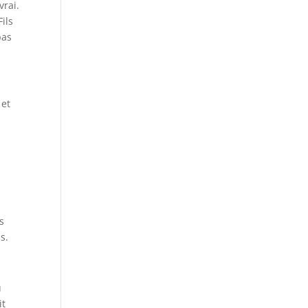
vrai.
ils
pas
 et
s
s.
u
it