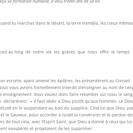
reçu sa formation humaine, a vécu trente ans de sa vie
 quand tu marchas dans le désert, la terre trembla, les cieux même
er tout au long de notre vie les grâces que nous offre le temps
on escorte, ayant amené les Apôtres, les présentèrent au Conseil
 Nous vous avions formellement interdit d’enseigner au nom de celui
re enseignement. Vous voulez donc faire retomber sur nous le sang
s déclarèrent : « Il faut obéir à Dieu plutôt qu’aux hommes. Le Die
xécuté en le suspendant au bois du supplice. C’est lui que Dieu, pa
e et le Sauveur, pour accorder à Israël la conversion et le pardon de
de tout cela, avec l’Esprit Saint, que Dieu a donné à ceux qui lui
ient exaspérés et projetaient de les supprimer.