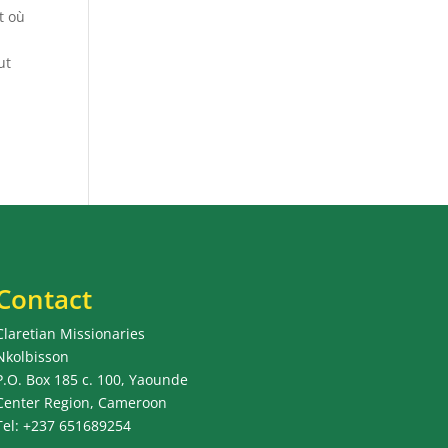
t où
ut
Contact
Claretian Missionaries
Nkolbisson
P.O. Box 185 c. 100, Yaounde
Center Region, Cameroon
Tel: +237 651689254