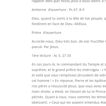
rappeler dans quel milieu Jésus a voulu naître, a 
Antienne d’ouverture : Ps 67, 8-9
Dieu, quand tu sortis à la tête de ton peuple,
fondirent en face de Dieu. Alléluia.
Prière d’ouverture
Accorde-nous, Dieu très bon, de voir fructifi
pascal. Par Jésus.
1ère lecture : Ac 5, 27-33
En ces jours-là, le commandant du Temple et s
suprême, et le grand prêtre les interrogea : «
et voilà que vous remplissez Jérusalem de vot
cet homme ! » En réponse, Pierre et les Apôtre
nos pères a ressuscité Jésus, que vous aviez e
main droite, a élevé, en faisant de lui le Princ
péchés. Quant à nous, nous sommes les témoins 
obéissent. » Ceux qui les avaient entendus éta