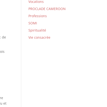
Vocations
PROCLADE CAMEROON
Professions
SOMI
Spiritualité
: de
Vie consacrée
ois
rre
vu et