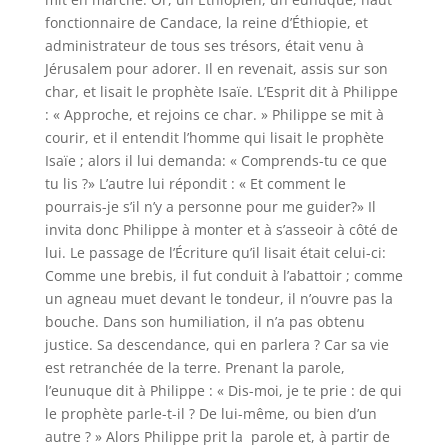
fonctionnaire de Candace, la reine d’Éthiopie, et
administrateur de tous ses trésors, était venu à
Jérusalem pour adorer. Il en revenait, assis sur son
char, et lisait le prophète Isaïe. L’Esprit dit à Philippe
: « Approche, et rejoins ce char. » Philippe se mit à
courir, et il entendit l’homme qui lisait le prophète
Isaïe ; alors il lui demanda: « Comprends-tu ce que
tu lis ?» L’autre lui répondit : « Et comment le
pourrais-je s’il n’y a personne pour me guider?» Il
invita donc Philippe à monter et à s’asseoir à côté de
lui. Le passage de l’Écriture qu’il lisait était celui-ci:
Comme une brebis, il fut conduit à l’abattoir ; comme
un agneau muet devant le tondeur, il n’ouvre pas la
bouche. Dans son humiliation, il n’a pas obtenu
justice. Sa descendance, qui en parlera ? Car sa vie
est retranchée de la terre. Prenant la parole,
l’eunuque dit à Philippe : « Dis-moi, je te prie : de qui
le prophète parle-t-il ? De lui-même, ou bien d’un
autre ? » Alors Philippe prit la parole et, à partir de