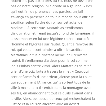
n’obéirons pas aux ordres du roi, nous ne dévierons
pas de notre religion, ni à droite ni à gauche. » Dès
qu’il eut fini de prononcer ces paroles, un Juif
s’avança en présence de tout le monde pour offrir le
sacrifice, selon l’ordre du roi, sur cet autel de
Modine. À cette vue, Mattathias s’enflamma
d’indignation et frémit jusqu’au fond de lui-même; il
laissa monter en lui une légitime colère, courut à
l’homme et l’égorgea sur l’autel. Quant à l’envoyé du
roi, qui voulait contraindre à offrir le sacrifice,
Mattathias le tua à l’instant même, et il renversa
l’autel. Il s’enflamma d’ardeur pour la Loi comme
jadis Pinhas contre Zimri. Alors Mattathias se mit à
crier d’une voix forte à travers la ville : « Ceux qui
sont enflammés d’une ardeur jalouse pour la Loi et
qui soutiennent l’Alliance, qu’ils sortent tous de la
ville à ma suite. » Il s’enfuit dans la montagne avec
ses fils, en abandonnant tout ce qu’ils avaient dans
la ville. Alors, beaucoup de ceux qui recherchaient la
justice et la Loi s’en allèrent vivre au désert.