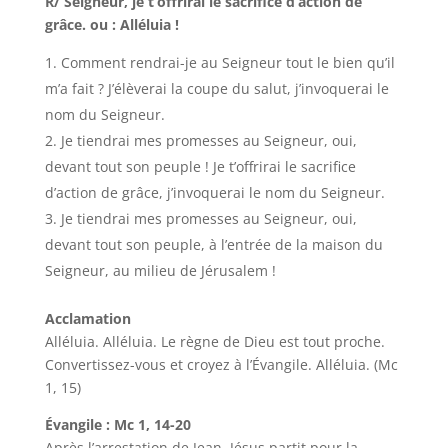
R/ Seigneur, je t’offrirai le sacrifice d’action de
grâce. ou : Alléluia !
Comment rendrai-je au Seigneur tout le bien qu’il
m’a fait ? J’élèverai la coupe du salut, j’invoquerai le
nom du Seigneur.
Je tiendrai mes promesses au Seigneur, oui,
devant tout son peuple ! Je t’offrirai le sacrifice
d’action de grâce, j’invoquerai le nom du Seigneur.
Je tiendrai mes promesses au Seigneur, oui,
devant tout son peuple, à l’entrée de la maison du
Seigneur, au milieu de Jérusalem !
Acclamation
Alléluia. Alléluia. Le règne de Dieu est tout proche.
Convertissez-vous et croyez à l’Évangile. Alléluia. (Mc
1, 15)
Évangile : Mc 1, 14-20
Après l’arrestation de Jean, Jésus partit pour la