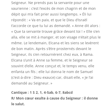
Seigneur. Ne prends pas ta servante pour une
vaurienne : c’est l’excès de mon chagrin et de mon
dépit qui m’a fait prier aussi longtemps. » Éli lui
répondit : « Va en paix, et que le Dieu d’Israël
t’accorde ce que tu lui as demandé. » Anne dit alors :
« Que ta servante trouve grâce devant toi ! » Elle s’en
alla, elle se mit à manger, et son visage n’était plus le
même. Le lendemain, Elcana et les siens se levèrent
de bon matin. Après s’être prosternés devant le
Seigneur, ils s’en retournèrent chez eux, à Rama.
Elcana s’unit à Anne sa femme, et le Seigneur se
souvint d’elle. Anne conçut et, le temps venu, elle
enfanta un fils ; elle lui donna le nom de Samuel
(c’est-à-dire : Dieu exauce) car, disait-elle, « Je l’ai
demandé au Seigneur. »
Cantique : 1 S 2, 1, 4-5ab, 6-7, 8abcd
R/ Mon cœur exulte à cause du Seigneur : il donne
le salut.