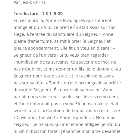
Par Jésus Christ.
1ère lecture : 1 S 1, 9-20
En ces jours-là, Anne se leva, après qu’ils eurent
mangé et bu à Silo. Le prêtre Éli était assis sur son
siège, à l’entrée du sanctuaire du Seigneur. Anne,
pleine d’amertume, se mit à prier le Seigneur et
pleura abondamment. Elle fit un vœu en disant : «
Seigneur de l’univers ! Si tu veux bien regarder
l’humiliation de ta servante, te souvenir de moi, ne
pas m’oublier, et me donner un fils, je le donnerai au
Seigneur pour toute sa vie, et le rasoir ne passera
pas sur sa tête. » Tandis qu’elle prolongeait sa prière
devant le Seigneur, Éli observait sa bouche. Anne
parlait dans son cœur : seules ses lèvres remuaient,
et l’on n’entendait pas sa voix. Éli pensa qu’elle était
ivre et lui dit : « Combien de temps vas-tu rester ivre
? Cuve donc ton vin ! » Anne répondit : « Non, mon
seigneur, je ne suis qu’une femme affligée, je n’ai bu
ni vin ni boisson forte ; j’épanche mon âme devant le