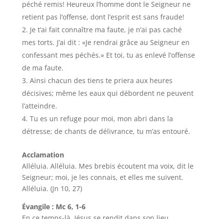
péché remis! Heureux l’homme dont le Seigneur ne
retient pas l’offense, dont l’esprit est sans fraude!
Je t’ai fait connaître ma faute, je n’ai pas caché
mes torts. J’ai dit : «Je rendrai grâce au Seigneur en
confessant mes péchés.» Et toi, tu as enlevé l’offense
de ma faute.
Ainsi chacun des tiens te priera aux heures
décisives; même les eaux qui débordent ne peuvent
l’atteindre.
Tu es un refuge pour moi, mon abri dans la
détresse; de chants de délivrance, tu m’as entouré.
Acclamation
Alléluia. Alléluia. Mes brebis écoutent ma voix, dit le
Seigneur; moi, je les connais, et elles me suivent.
Alléluia. (Jn 10, 27)
Évangile : Mc 6, 1-6
En ce temps-là, Jésus se rendit dans son lieu