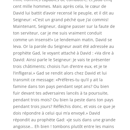
cent mille hommes. Mais après cela, le cœur de
David lui battit d’avoir recensé le peuple, et il dit au
Seigneur: «C’est un grand péché que j’ai commis!
Maintenant, Seigneur, daigne passer sur la faute de
ton serviteur, car je me suis vraiment conduit
comme un insensé!» Le lendemain matin, David se
leva. Or la parole du Seigneur avait été adressée au
prophète Gad, le voyant attaché à David : «Va dire à
David: Ainsi parle le Seigneur: Je vais te présenter
trois châtiments; choisis l’un d’entre eux, et je te
l’infligerai.» Gad se rendit alors chez David et lui
transmit ce message: «Préfères-tu qu’il y ait la
famine dans ton pays pendant sept ans? Ou bien
fuir devant tes adversaires lancés à ta poursuite,
pendant trois mois? Ou bien la peste dans ton pays
pendant trois jours? Réfléchis donc, et vois ce que je
dois répondre à celui qui m’a envoyé.» David
répondit au prophète Gad: «Je suis dans une grande
angoisse… Eh bien ! tombons plutôt entre les mains