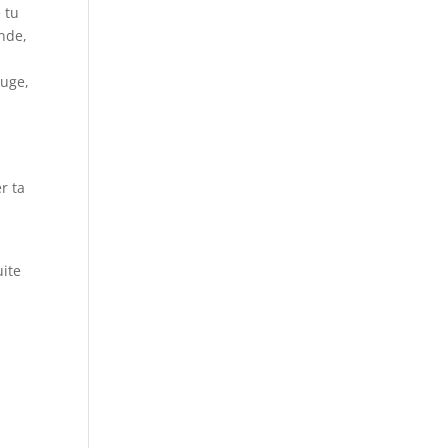
 tu
ande,
juge,
u
r ta
uite