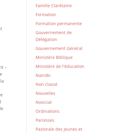
Famille Clarétaine
Formation
Formation permanente
nt
Gouvernement de
Délégation
Gouvernement Général
Ministère Biblique
Ministère de l'éducation
nt –
se
Nairobi
 la
Non classé
Nouvelles
te
t
Noviciat
le
Ordinations
Paroisses
Pastorale des Jeunes et