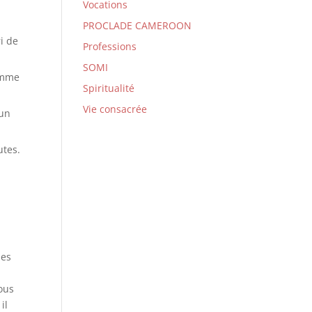
Vocations
PROCLADE CAMEROON
ri de
Professions
SOMI
homme
Spiritualité
Vie consacrée
’un
utes.
des
ous
il