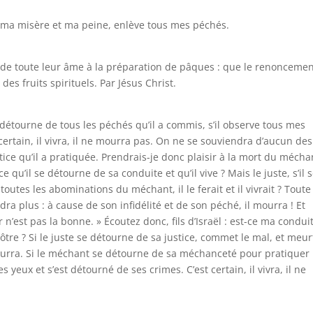
 ma misère et ma peine, enlève tous mes péchés.
r de toute leur âme à la préparation de pâques : que le renonceme
s fruits spirituels. Par Jésus Christ.
 détourne de tous les péchés qu’il a commis, s’il observe tous mes
est certain, il vivra, il ne mourra pas. On ne se souviendra d’aucun des
stice qu’il a pratiquée. Prendrais-je donc plaisir à la mort du mécha
 qu’il se détourne de sa conduite et qu’il vive ? Mais le juste, s’il 
toutes les abominations du méchant, il le ferait et il vivrait ? Toute
ndra plus : à cause de son infidélité et de son péché, il mourra ! Et
 n’est pas la bonne. » Écoutez donc, fils d’Israël : est-ce ma condui
vôtre ? Si le juste se détourne de sa justice, commet le mal, et meur
mourra. Si le méchant se détourne de sa méchanceté pour pratiquer 
 les yeux et s’est détourné de ses crimes. C’est certain, il vivra, il ne