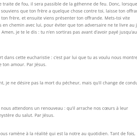
e traite de fou, il sera passible de la géhenne de feu. Donc, lorsque
 te souviens que ton frère a quelque chose contre toi, laisse ton offr
c ton frère, et ensuite viens présenter ton offrande. Mets-toi vite
 en chemin avec lui, pour éviter que ton adversaire ne te livre au 
. Amen, je te le dis : tu n’en sortiras pas avant d’avoir payé jusqu’a
ert dans cette eucharistie : c’est par lui que tu as voulu nous montre
e ton amour. Par Jésus.
ant, je ne désire pas la mort du pécheur, mais qu’il change de cond
, nous attendons un renouveau : qu’il arrache nos cœurs à leur
ystère du salut. Par Jésus.
ous ramène à la réalité qui est la notre au quotidien. Tant de fois,