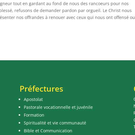
eigneur tout en gardant au fond de nous des rancoeurs pour nos
r blessé, refusons de demander pardon par orgueil. Le Christ nous
résenter nos offrandes à renouer avec ceux qui nous ont offensé o
Préfectures
Apostolat
Pastorale vocationnelle et juvénile
Formation
Spiritualité et vie communauté
Bible et Communication