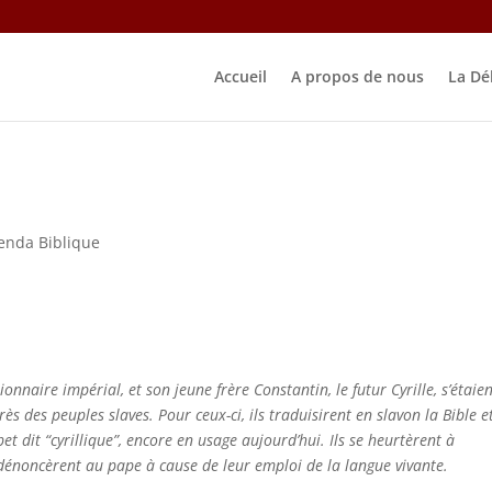
Accueil
A propos de nous
La Dé
enda Biblique
nnaire impérial, et son jeune frère Constantin, le futur Cyrille, s’étaie
s des peuples slaves. Pour ceux-ci, ils traduisirent en slavon la Bible et
abet dit “cyrillique”, encore en usage aujourd’hui. Ils se heurtèrent à
s dénoncèrent au pape à cause de leur emploi de la langue vivante.