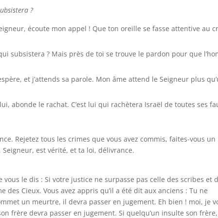
subsistera ?
eigneur, écoute mon appel ! Que ton oreille se fasse attentive au c
, qui subsistera ? Mais près de toi se trouve le pardon pour que l’
’espère, et j’attends sa parole. Mon âme attend le Seigneur plus qu
ui, abonde le rachat. C’est lui qui rachètera Israël de toutes ses fa
vrance. Rejetez tous les crimes que vous avez commis, faites-vous un
eigneur, est vérité, et ta loi, délivrance.
Je vous le dis : Si votre justice ne surpasse pas celle des scribes et 
e des Cieux. Vous avez appris qu’il a été dit aux anciens : Tu ne
mmet un meurtre, il devra passer en jugement. Eh bien ! moi, je v
on frère devra passer en jugement. Si quelqu’un insulte son frère, 