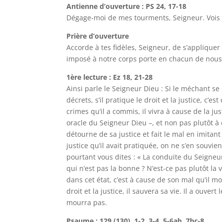
Antienne d’ouverture : PS 24, 17-18
Dégage-moi de mes tourments, Seigneur. Vois
Prière d’ouverture
Accorde à tes fidèles, Seigneur, de s’applique
imposé à notre corps porte en chacun de nous de
1ère lecture : Ez 18, 21-28
Ainsi parle le Seigneur Dieu : Si le méchant se
décrets, s’il pratique le droit et la justice, c’
crimes qu’il a commis, il vivra à cause de la ju
oracle du Seigneur Dieu –, et non pas plutôt à ce
détourne de sa justice et fait le mal en imitant 
justice qu’il avait pratiquée, on ne s’en souvie
pourtant vous dites : « La conduite du Seigneur
qui n’est pas la bonne ? N’est-ce pas plutôt la 
dans cet état, c’est à cause de son mal qu’il 
droit et la justice, il sauvera sa vie. Il a ouvert
mourra pas.
Psaume : 129 (130), 1-2, 3-4, 5-6ab, 7bc-8