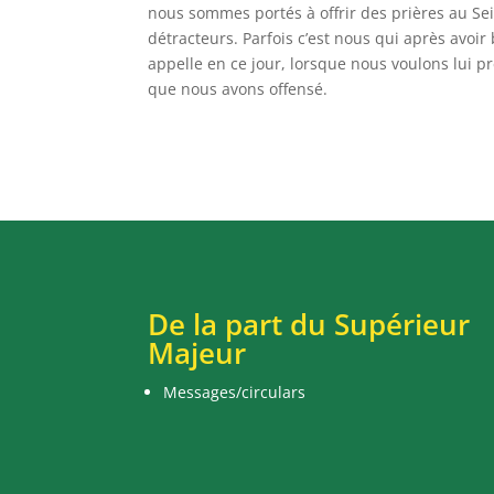
nous sommes portés à offrir des prières au S
détracteurs. Parfois c’est nous qui après avoi
appelle en ce jour, lorsque nous voulons lui p
que nous avons offensé.
De la part du Supérieur
Majeur
Messages/circulars