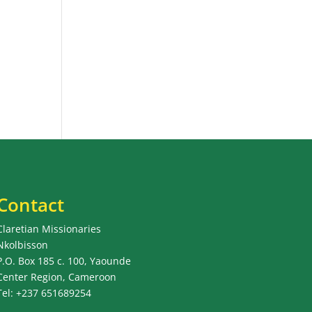
u
Contact
Claretian Missionaries
Nkolbisson
P.O. Box 185 c. 100, Yaounde
Center Region, Cameroon
Tel: +237 651689254