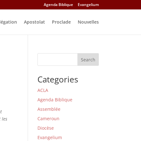
Agenda Biblique
Evangelium
légation
Apostolat
Proclade
Nouvelles
Search
Categories
ACLA
Agenda Biblique
Assemblée
nt
Cameroun
 les
Diocèse
Evangelium