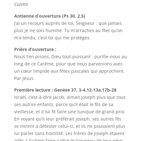
Colette.
Antienne d’ouverture (Ps 30, 2.5)
J’ai un recours auprès de toi, Seigneur : que jamais
plus je ne sois humilié. Tu m’arraches au filet qu’on
m’a tendu, c’est toi qui me protèges.
Prière d’ouverture :
Nous t’en prions, Dieu tout-puissant : purifie-nous au
long de ce Carême, pour que nous parvenions avec
un cœur limpide aux fêtes pascales qui approchent.
Par Jésus.
Première lecture : Genèse 37, 3-4.12-13a.17b-28
Israël, c’est-à-dire Jacob, aimait Joseph plus que tous
ses autres enfants, parce qu’il était le fils de sa
vieillesse, et il lui fit faire une tunique de grand prix.
En voyant qu’il leur préférait Joseph, ses autres fils
se mirent à détester celui-ci, et ils ne pouvaient plus
lui parler sans hostilité. Les frères de Joseph étaient
allés à Sichem faire paître le troupeau de leur père.