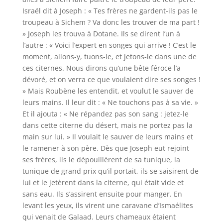
Israël dit à Joseph : « Tes frères ne gardent-ils pas le
troupeau à Sichem ? Va donc les trouver de ma part !
» Joseph les trouva à Dotane. Ils se dirent l’un à
l’autre : « Voici l’expert en songes qui arrive ! C’est le
moment, allons-y, tuons-le, et jetons-le dans une de
ces citernes. Nous dirons qu’une bête féroce l’a
dévoré, et on verra ce que voulaient dire ses songes !
» Mais Roubène les entendit, et voulut le sauver de
leurs mains. Il leur dit : « Ne touchons pas à sa vie. »
Et il ajouta : « Ne répandez pas son sang : jetez-le
dans cette citerne du désert, mais ne portez pas la
main sur lui. » Il voulait le sauver de leurs mains et
le ramener à son père. Dès que Joseph eut rejoint
ses frères, ils le dépouillèrent de sa tunique, la
tunique de grand prix qu’il portait, ils se saisirent de
lui et le jetèrent dans la citerne, qui était vide et
sans eau. Ils s’assirent ensuite pour manger. En
levant les yeux, ils virent une caravane d’Ismaélites
qui venait de Galaad. Leurs chameaux étaient