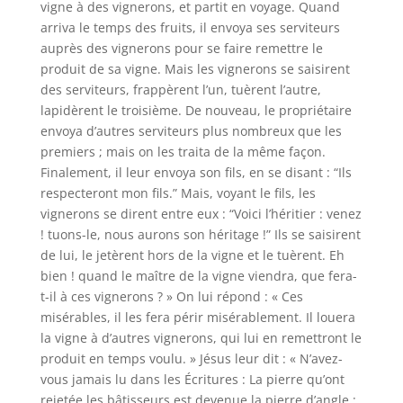
vigne à des vignerons, et partit en voyage. Quand
arriva le temps des fruits, il envoya ses serviteurs
auprès des vignerons pour se faire remettre le
produit de sa vigne. Mais les vignerons se saisirent
des serviteurs, frappèrent l’un, tuèrent l’autre,
lapidèrent le troisième. De nouveau, le propriétaire
envoya d’autres serviteurs plus nombreux que les
premiers ; mais on les traita de la même façon.
Finalement, il leur envoya son fils, en se disant : “Ils
respecteront mon fils.” Mais, voyant le fils, les
vignerons se dirent entre eux : “Voici l’héritier : venez
! tuons-le, nous aurons son héritage !” Ils se saisirent
de lui, le jetèrent hors de la vigne et le tuèrent. Eh
bien ! quand le maître de la vigne viendra, que fera-
t-il à ces vignerons ? » On lui répond : « Ces
misérables, il les fera périr misérablement. Il louera
la vigne à d’autres vignerons, qui lui en remettront le
produit en temps voulu. » Jésus leur dit : « N’avez-
vous jamais lu dans les Écritures : La pierre qu’ont
rejetée les bâtisseurs est devenue la pierre d’angle :