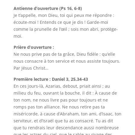
Antienne d’ouverture (Ps 16, 6-8)
Je t’appelle, mon Dieu, toi qui peux me répondre :
écoute-moi ! Entends ce que je dis ! Garde-moi
comme la prunelle de l’œil ; sois mon abri, protège-
moi.
Prière d’ouverture :
Ne nous prive pas de ta grâce, Dieu fidèle : qu’elle
nous consacre à ton service et nous assiste toujours.
Par Jésus Christ…
Première lecture : Daniel 3, 25.34-43
En ces jours-là, Azarias, debout, priait ainsi ; au
milieu du feu, ouvrant la bouche, il dit : À cause de
ton nom, ne nous livre pas pour toujours et ne
romps pas ton alliance. Ne nous retire pas ta
miséricorde, à cause d’Abraham, ton ami, d’Isaac, ton
serviteur, et d’Israël que tu as consacré. Tu as dit
que tu rendrais leur descendance aussi nombreuse
que les astres du ciel, que le sable au rivage des