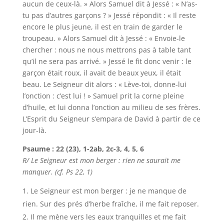
aucun de ceux-là. » Alors Samuel dit à Jessé : « N’as-
tu pas d’autres garçons ? » Jessé répondit : « Il reste
encore le plus jeune, il est en train de garder le
troupeau. » Alors Samuel dit à Jessé : « Envoie-le
chercher : nous ne nous mettrons pas à table tant
qu’il ne sera pas arrivé. » Jessé le fit donc venir : le
garçon était roux, il avait de beaux yeux, il était
beau. Le Seigneur dit alors : « Lève-toi, donne-lui
l’onction : c’est lui ! » Samuel prit la corne pleine
d’huile, et lui donna l’onction au milieu de ses frères.
L’Esprit du Seigneur s’empara de David à partir de ce
jour-là.
Psaume : 22 (23), 1-2ab, 2c-3, 4, 5, 6
R/ Le Seigneur est mon berger : rien ne saurait me
manquer. (cf. Ps 22, 1)
Le Seigneur est mon berger : je ne manque de
rien. Sur des prés d’herbe fraîche, il me fait reposer.
Il me mène vers les eaux tranquilles et me fait