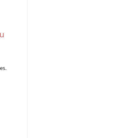
du
es.