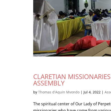
CLARETIAN MISSIONARIES
ASSEMBLY
by
Thomas d'Aquin Mvondo
|
Jul 4, 2022
|
Ass
The spiritual center of Our Lady of Perpe
missionaries who have come from various 