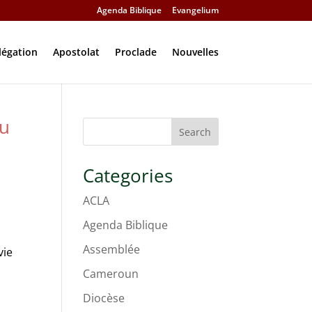
Agenda Biblique
Evangelium
légation
Apostolat
Proclade
Nouvelles
du
Search
Categories
ACLA
Agenda Biblique
Assemblée
vie
Cameroun
Diocèse