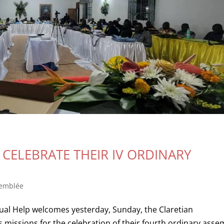
 CELEBRATE THEIR IV ORDINARY
emblée
tual Help welcomes yesterday, Sunday, the Claretian
missions for the celebration of their fourth ordinary asse