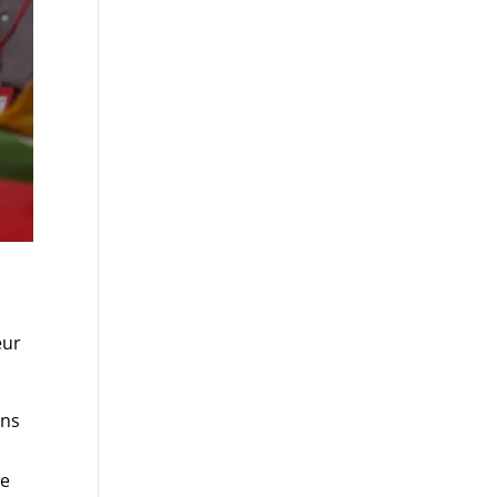
eur
ans
ie