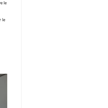
ve le
r le