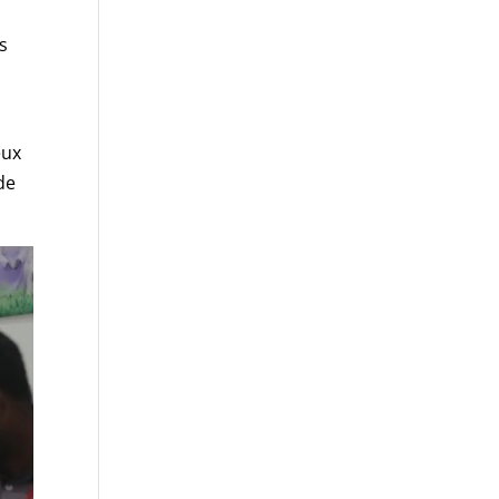
s
i
eux
de